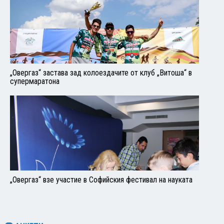
„Овергаз“ застава зад колоездачите от клуб „Витоша“ в
супермаратона
„Овергаз“ взе участие в Софийския фестивал на науката