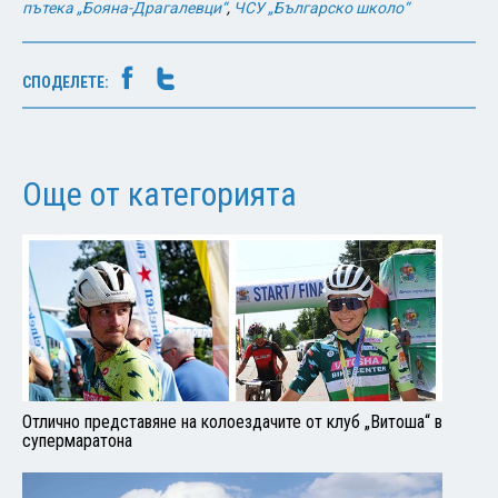
пътека „Бояна-Драгалевци“
,
ЧСУ „Българско школо“
СПОДЕЛЕТЕ:
Още от категорията
Отлично представяне на колоездачите от клуб „Витоша“ в
супермаратона