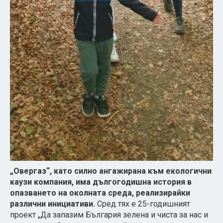
„Овергаз“, като силно ангажирана към екологични
каузи компания, има дългогодишна история в
опазването на околната среда, реализирайки
различни инициативи.
Сред тях е 25-годишният
проект „Да запазим България зелена и чиста за нас и