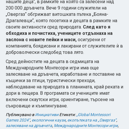
нашите деца“, в рамките на който са залесени над
200 000 дръвчета. Вече 9 години служители на
„Овергаз“ обгрижват витошката пътека „Бояна-
Драгалевци“, която посетиха и децата в рамките на
своите активности сред природата.
След като я
обходиха и почистиха, учениците отдъхнаха на
заслона с новите пейки и маси,
осигурени от
компанията, боядисани и лакирани от служителите ѝ в
доброволчески следобед това лято.
Сред дейностите на децата в седмицата на
Международните Монтесори игри има още
залесяване на дръвчета, изработване и поставяне на
къщички за птици, туристически преходи,
наблюдаване на природата в планината, край реката и
дори в пещера. В програмата си учениците имат
включени скаутски игри, ориентиране, търсене на
съкровище и къмпингуване.
Публикувано в
Инициативи
Етикети:
„Global Montessori
Games 2024“
,
екологични каузи
,
екопътеката на „Овергаз“
,
залесяване на дръвчета
,
Международните Монтесори игри
,