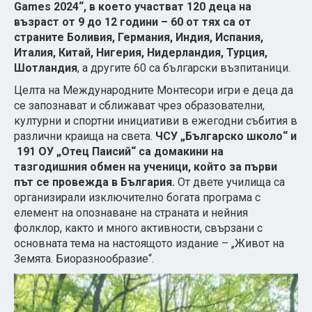
Games 2024“, в което участват 120 деца на
възраст от 9 до 12 години – 60 от тях са от
страните Боливия, Германия, Индия, Испания,
Италия, Китай, Нигерия, Нидерландия, Турция,
Шотландия
, а другите 60 са български възпитаници.
Целта на Международните Монтесори игри е деца да
се запознават и сближават чрез образователни,
културни и спортни инициативи в ежегодни събития в
различни краища на света.
ЧСУ „Българско школо“ и
191 ОУ „Отец Паисий“ са домакини на
тазгодишния обмен на ученици, който за първи
път се провежда в България.
От двете училища са
организирали изключително богата програма с
елемент на опознаване на страната и нейния
фолклор, както и много активности, свързани с
основната тема на настоящото издание – „Живот на
Земята. Биоразнообразие“.