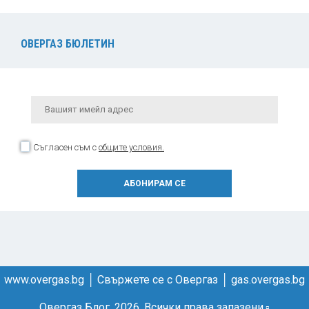
ОВЕРГАЗ БЮЛЕТИН
Съгласен съм с
общите условия.
www.overgas.bg
│
Свържете се с Овергаз
│
gas.overgas.bg
Овергаз Блог. 2026. Всички права запазени.
▫