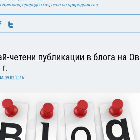
р Николов
,
природен газ
,
цена на природния газ
ай-четени публикации в блога на Ов
 г.
НА
09.02.2016