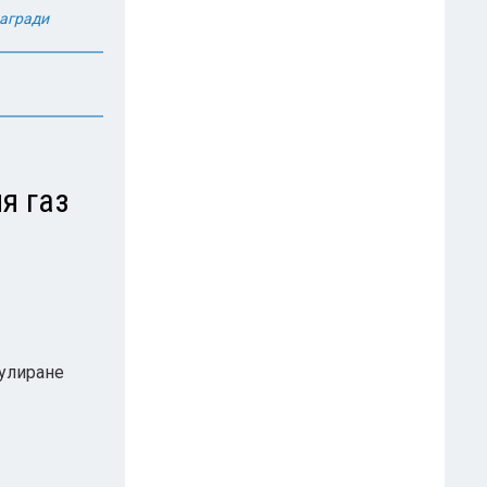
награди
я газ
гулиране