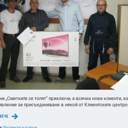
и „Сметките се топят“ приключи, а всички нови клиенти, к
явление за присъединяване в някой от Клиентските центр
ВЕЧЕ
→
в
Продукти и услуги