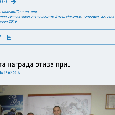
ВЕЧЕ
→
в
Мнения/Гост автори
ални цени на енергоизточниците
,
Бисер Николов
,
природен газ
,
цена
уари 2016
та награда отива при…
НА
16.02.2016