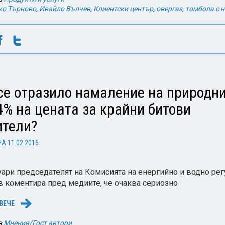
ко Търново
,
Ивайло Вълчев
,
Клиентски център
,
овергаз
,
томбола с 
се отразило намаление на природни
4% на цената за крайни битови
ители?
НА
11.02.2016
нуари председателят на Комисията на енергийно и водно ре
 коментира пред медиите, че очаква сериозно
ВЕЧЕ
→
в
Мнения/Гост автори