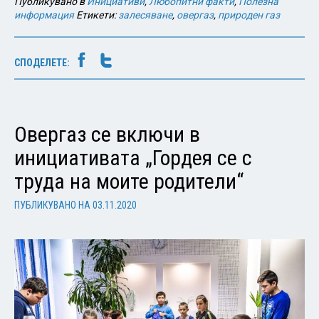
Публикувано в
Инициативи
,
Любопитни факти
,
Полезна
информация
Етикети:
залесяване
,
овергаз
,
природен газ
СПОДЕЛЕТЕ:
Овергаз се включи в
инициативата „Гордея се с
труда на моите родители“
ПУБЛИКУВАНО НА
03.11.2020