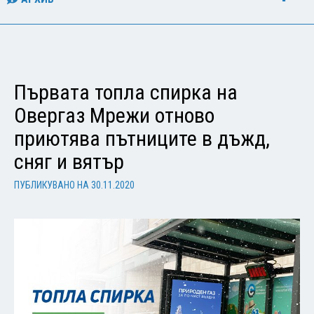
Първата топла спирка на
Овергаз Мрежи отново
приютява пътниците в дъжд,
сняг и вятър
ПУБЛИКУВАНО НА
30.11.2020