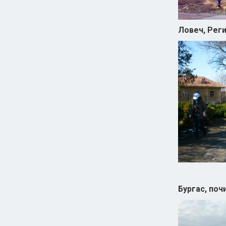
Ловеч, Рег
Бургас, поч