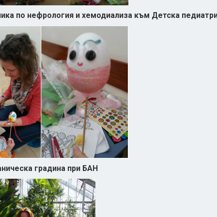
ника по нефрология и хемодиализа към Детска педиатр
аническа градина при БАН