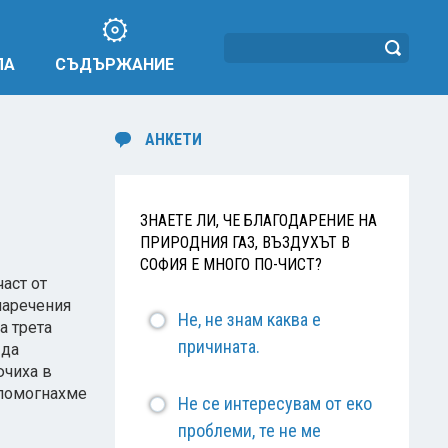
ЛА
СЪДЪРЖАНИЕ
АНКЕТИ
ЗНАЕТЕ ЛИ, ЧЕ БЛАГОДАРЕНИЕ НА
ПРИРОДНИЯ ГАЗ, ВЪЗДУХЪТ В
СОФИЯ Е МНОГО ПО-ЧИСТ?
част от
 наречения
Не, не знам каква е
а трета
причината.
 да
ючиха в
 помогнахме
Не се интересувам от еко
проблеми, те не ме