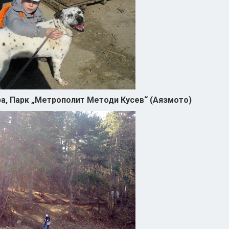
ра, Парк „Метрополит Методи Кусев“ (Аязмото)