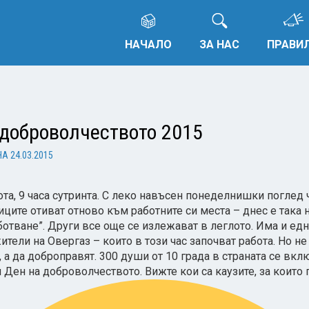
НАЧАЛО
ЗА НАС
ПРАВИ
 доброволчеството 2015
НА
24.03.2015
ота, 9 часа сутринта. С леко навъсен понеделнишки поглед 
иците отиват отново към работните си места – днес е така
ботване”. Други все още се излежават в леглото. Има и едн
ители на Овергаз – които в този час започват работа. Но не
, а да доброправят. 300 души от 10 града в страната се вкл
 Ден на доброволчеството. Вижте кои са каузите, за които