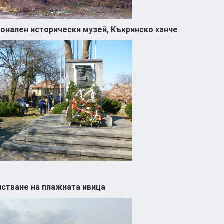
ионален исторически музей, Къкринско ханче
истване на плажната ивица