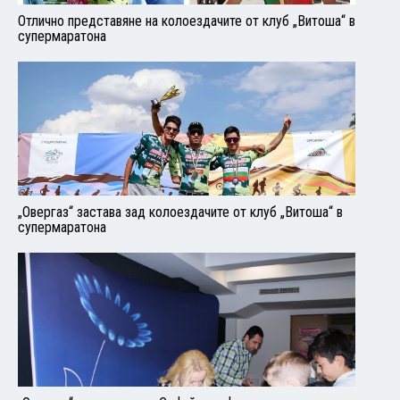
Отлично представяне на колоездачите от клуб „Витоша“ в
супермаратона
„Овергаз“ застава зад колоездачите от клуб „Витоша“ в
супермаратона