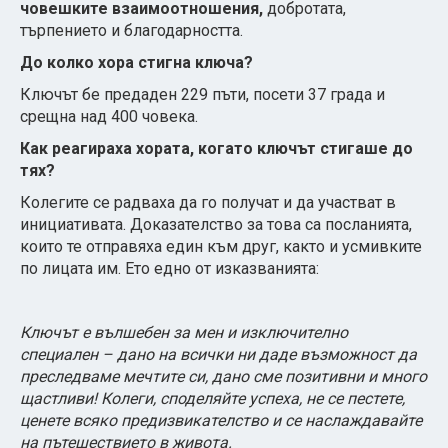
човешките взаимоотношения,
добротата,
търпението и благодарността.
До колко хора стигна ключа?
Ключът бе предаден 229 пъти, посети 37 града и
срещна над 400 човека.
Как реагираха хората, когато ключът стигаше до
тях?
Колегите се радваха да го получат и да участват в
инициативата. Доказателство за това са посланията,
които те отправяха един към друг, както и усмивките
по лицата им. Ето едно от изказванията:
Ключът е вълшебен за мен и изключително
специален – дано на всички ни даде възможност да
преследваме мечтите си, дано сме позитивни и много
щастливи! Колеги, споделяйте успеха, не се пестете,
ценете всяко предизвикателство и се наслаждавайте
на пътешествието в живота.