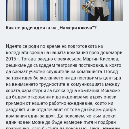
Как се роди идеята за „Намери ключа“?
Идеята се роди по време на подготовката на
коледната среща на нашата компания през декември
2015 г. Тогава, заедно с режисьора Мартин Киселов,
решихме да създадем театрална постановка, в която
да вземат участие служители на компанията. Повод
за тази идея бе желанието ни да поставим в центъра
на вниманието трудностите в комуникацията между
хората, характерни за всяка една компания. Искахме
да бъдем откровени и да акценираме върху онези
примери от нашето работно ежедневие, които ни
разделят и ни отдалечават от това да бъдем добра
компания един за друг. Да покажем, че към всеки
един човек може да бъде намерен пътя и подбран
правилния „ключ“. Стига да поискаме.
Така „Намери