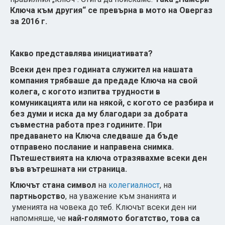
Ключа към другия“ се превърна в мото на Овергаз
за 2016 г.
Какво представлява инициативата?
Всеки ден през годината служител на нашата
компания трябваше да предаде Ключа на свой
колега, с когото изпитва трудности в
комуникацията или на някой, с когото се разбира и
без думи и иска да му благодари за добрата
съвместна работа през годините. При
предаването на Ключа следваше да бъде
отправено послание и направена снимка.
Пътешествията на ключа отразявахме всеки ден
във вътрешната ни страница.
Ключът стана символ
на
колегиалност
, на
партньорство
, на уважение към знанията и
уменията на човека до теб. Ключът всеки ден ни
напомняше, че
най-голямото богатство, това са