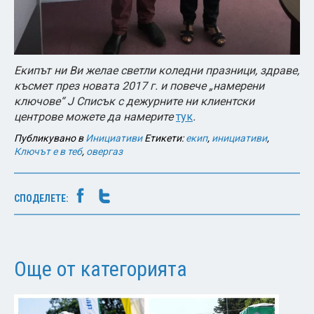
Екипът ни Ви желае светли коледни празници, здраве,
късмет през новата 2017 г. и повече „намерени
ключове“ J Списък с дежурните ни клиентски
центрове можете да намерите
тук
.
Публикувано в
Инициативи
Етикети:
екип
,
инициативи
,
Ключът е в теб
,
овергаз
СПОДЕЛЕТЕ:
Още от категорията