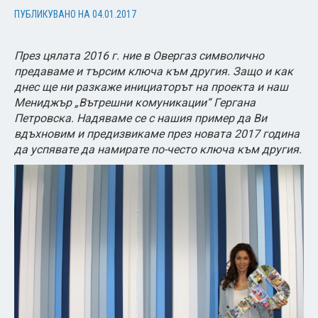
ПУБЛИКУВАНО НА
04.01.2017
През цялата 2016 г. ние в Овергаз символично
предаваме и търсим ключа към другия. Защо и как
днес ще ни разкаже инициаторът на проекта и наш
Мениджър „Вътрешни комуникации“ Гергана
Петровска. Надяваме се с нашия пример да Ви
вдъхновим и предизвикаме през новата 2017 година
да успявате да намирате по-често ключа към другия.