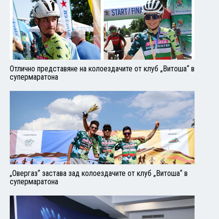
Отлично представяне на колоездачите от клуб „Витоша“ в
супермаратона
„Овергаз“ застава зад колоездачите от клуб „Витоша“ в
супермаратона