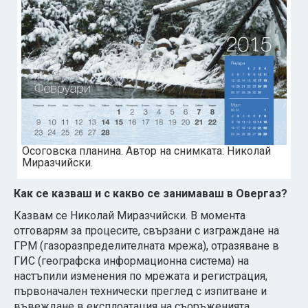
Осоговска планина. Автор на снимката: Николай
Миразчийски.
Как се казваш и с какво се занимаваш в Овергаз?
Казвам се Николай Миразчийски. В момента
отговарям за процесите, свързани с изграждане на
ГРМ (газоразпределителната мрежа), отразяване в
ГИС (географска информационна система) на
настъпили изменения по мрежата и регистрация,
първоначален технически преглед с изпитване и
въвеждане в експлоатация на съоръженията,