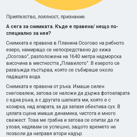
Приятелство, лоялност, признание.
А сега за снимката. Къде е правена
/
нещо по-
специално за нея?
Снимката е правена в Планина Осогово на рибното
езеро, намиращо се непосредствено до хижа
„Осогово”, разположена на 1640 метра надморска
височина в местността „Плавилото”. В езерото се
развъжда пъстърва, която се събираше около
падащата вода.
Снимката е правена от ръка. Имаше силен
снеговалеж, затова се наложи да държа фотоапарата
с една ръка, а с другата шапката ми, която е с
козирка, над апарата, за да запазя обектива сух. В
цялата сцена имаше динамика, чистота и много
свежест. Това ме грабна и затова се опитах да ги
уловя, надявам се успешно, защото времето не
позволи да направя втори кадър.