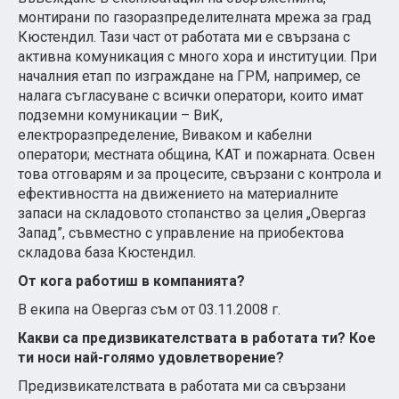
монтирани по газоразпределителната мрежа за град
Кюстендил. Тази част от работата ми е свързана с
активна комуникация с много хора и институции. При
началния етап по изграждане на ГРМ, например, се
налага съгласуване с всички оператори, които имат
подземни комуникации – ВиК,
електроразпределение, Виваком и кабелни
оператори; местната община, КАТ и пожарната. Освен
това отговарям и за процесите, свързани с контрола и
ефективността на движението на материалните
запаси на складовото стопанство за целия „Овергаз
Запад”, съвместно с управление на приобектова
складова база Кюстендил.
От кога работиш в компанията?
В екипа на Овергаз съм от 03.11.2008 г.
Какви са предизвикателствата в работата ти? Кое
ти носи най-голямо удовлетворение?
Предизвикателствата в работата ми са свързани