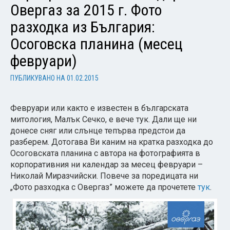
Овергаз за 2015 г. Фото
разходка из България:
Осоговска планина (месец
февруари)
ПУБЛИКУВАНО НА
01.02.2015
Февруари или както е известен в българската
митология, Малък Сечко, е вече тук. Дали ще ни
донесе сняг или слънце тепърва предстои да
разберем. Дотогава Ви каним на кратка разходка до
Осоговската планина с автора на фотографията в
корпоративния ни календар за месец февруари –
Николай Миразчийски. Повече за поредицата ни
„Фото разходка с Овергаз” можете да прочетете
тук
.