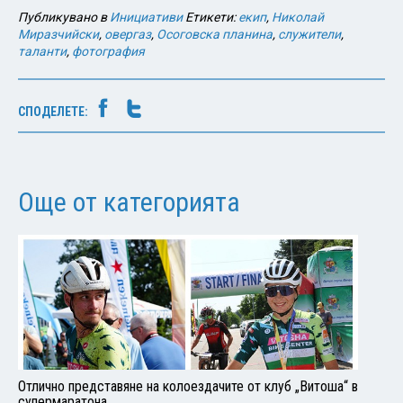
Публикувано в
Инициативи
Етикети:
екип
,
Николай
Миразчийски
,
овергаз
,
Осоговска планина
,
служители
,
таланти
,
фотография
СПОДЕЛЕТЕ:
Още от категорията
Отлично представяне на колоездачите от клуб „Витоша“ в
супермаратона