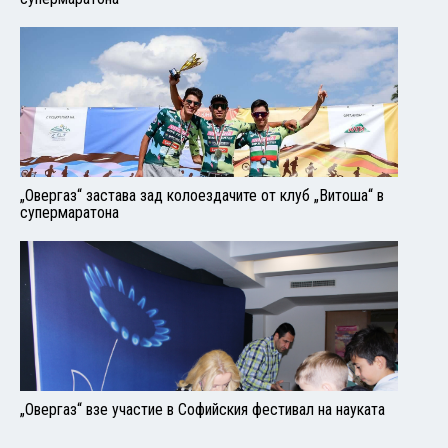
„Овергаз“ застава зад колоездачите от клуб „Витоша“ в
супермаратона
„Овергаз“ взе участие в Софийския фестивал на науката