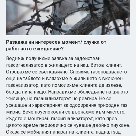
Разкажи ни интересен момент
/
случка от
работното ежедневие?
Веднъж получихме заявка за задействан
газсигнализатор в жилището на наш битов клиент.
Отзовахме се светкавично. Спряхме газоподаването
още на таблото и влязохме в жилището с включен
газанализатор, като помолихме клиента да излезе,
без да пипа нищо. Направихме обследване на цялото
жилище, но газанализаторът не реагира. Не се
усещаше и характерният за одорирания природен газ
мирис. Вече поуспокоени се върнахме към мястото,
където е монтиран газсигнализаторът, като през
цялото време периодично се чуваше двойно пиукане.
Оказа се мобилният апарат на клиента, паднал зад