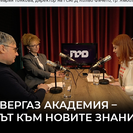
Мария Тонкова, директор на ГСАГД Кольо Фичето, гр. Ямбо