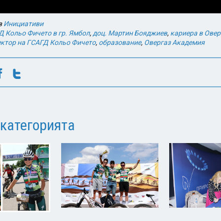
в
Инициативи
Д Кольо Фичето в гр. Ямбол
,
доц. Мартин Бояджиев
,
кариера в Овер
ектор на ГСАГД Кольо Фичето
,
образование
,
Овергаз Академия
 категорията