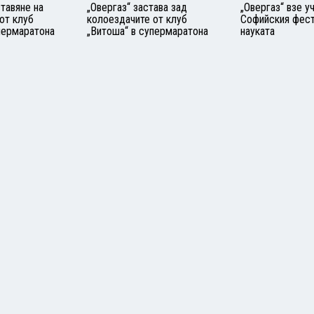
тавяне на
„Овергаз“ застава зад
„Овергаз“ взе у
от клуб
колоездачите от клуб
Софийския фест
пермаратона
„Витоша“ в супермаратона
науката