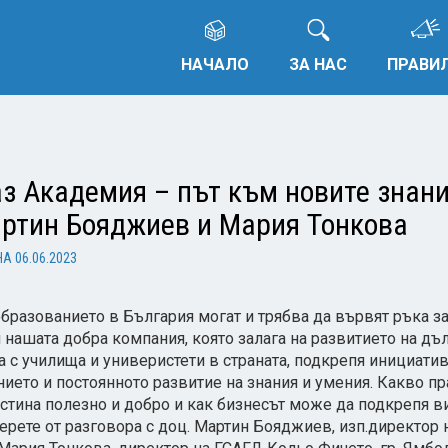
НАЧАЛО
ЗА НАС
ПРАВИ
з Академия – път към новите знани
артин Бояджиев и Мария Тонкова
НА
06.06.2023
бразованието в България могат и трябва да вървят ръка за
и нашата добра компания, която залага на развитието на д
а с училища и универистети в страната, подкрепя инициати
нието и постоянното развитие на знания и умения. Какво п
стина полезно и добро и как бизнесът може да подкрепя ви
берете от разговора с доц. Мартин Бояджиев, изп.директор 