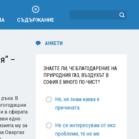
ЛА
СЪДЪРЖАНИЕ
АНКЕТИ
я“ –
ЗНАЕТЕ ЛИ, ЧЕ БЛАГОДАРЕНИЕ НА
ПРИРОДНИЯ ГАЗ, ВЪЗДУХЪТ В
СОФИЯ Е МНОГО ПО-ЧИСТ?
 ръка. В
Не, не знам каква е
ългогодишни
причината.
ви в сферата
рави едно
Не се интересувам от еко
зията му за
на Овергаз
проблеми, те не ме