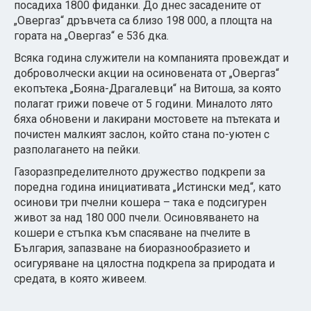
посадиха 1800 фиданки. До днес засадените от
„Овергаз“ дръвчета са близо 198 000, а площта на
гората на „Овергаз“ е 536 дка.
Всяка година служители на компанията провеждат и
доброволчески акции на осиновената от „Овергаз“
екопътека „Бояна-Драгалевци“ на Витоша, за която
полагат грижи повече от 5 години. Миналото лято
бяха обновени и лакирани мостовете на пътеката и
почистен малкият заслон, който стана по-уютен с
разполагането на пейки.
Газоразпределителното дружество подкрепи за
поредна година инициативата „Истински мед“, като
осинови три пчелни кошера – така е подсигурен
живот за над 180 000 пчели. Осиновяването на
кошери е стъпка към спасяване на пчелите в
България, запазване на биоразнообразието и
осигуряване на цялостна подкрепа за природата и
средата, в която живеем.