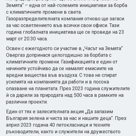
Земята“ – една от най-големите инициативи за борба
с климатичните промени в света.
Газоразпределителната компания отново ще загаси
за час осветлението във всички свои офиси. Тази
година глобалната инициатива ще се проведе на 23
март от 20:30 часа.
Освен с ежегодното си участие в „Часът на Земята“
Овергаз допринася целогодишно за борбата с
климатичните промени. Газификацията е един от
начините устойчиво да се намалят емисиите на
вредни вещества във въздуха. С това не спират
усилията на компанията да работи и в посока
опазване на планетата. През 2023 година служителите
ѝ са дарили за природата над 500 часа в рамките на
различни проекти.
Един от тях е залесителната акция „Да запазим
България зелена и чиста за нас и нашите деца“. През
април 2023 година 40 петокласници и техните
ръководители, както и служители на дружеството