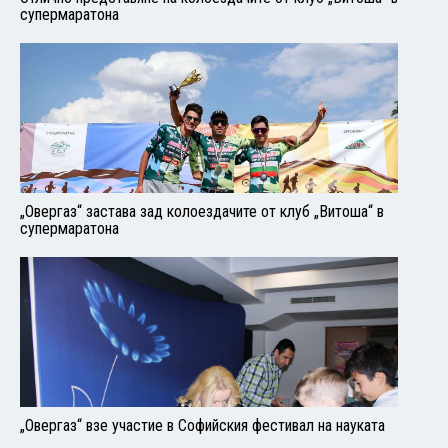
супермаратона
„Овергаз“ застава зад колоездачите от клуб „Витоша“ в
супермаратона
„Овергаз“ взе участие в Софийския фестивал на науката