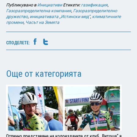
Публикувано в
Инициативи
Етикети:
газификация
,
Газоразпределителна компания
,
Газоразпределително
дружество
,
инициативата „Истински мед“
,
климатичните
промени
,
Часът на Земята
СПОДЕЛЕТЕ:
Още от категорията
Отлично представяне на колоездачите от клуб „Витоша“ в