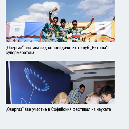
„Овергаз“ застава зад колоездачите от клуб „Витоша“ в
супермаратона
„Овергаз“ взе участие в Софийския фестивал на науката