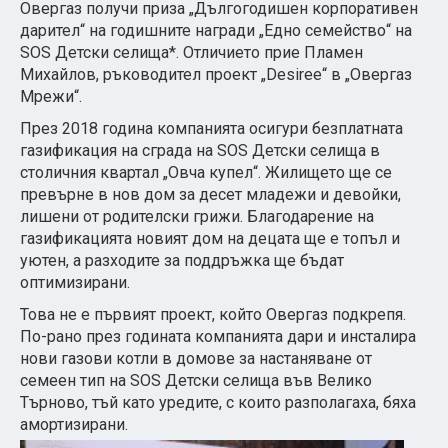
Овергаз получи приза „Дългогодишен корпоративен
дарител“ на годишните награди „Едно семейство“ на
SOS Детски селища*. Отличието прие Пламен
Михайлов, ръководител проект „Desiree“ в „Овергаз
Мрежи“.
През 2018 година компанията осигури безплатната
газификация на сграда на SOS Детски селища в
столичния квартал „Овча купел“. Жилището ще се
превърне в нов дом за десет младежи и девойки,
лишени от родителски грижи. Благодарение на
газификацията новият дом на децата ще е топъл и
уютен, а разходите за поддръжка ще бъдат
оптимизирани.
Това не е първият проект, който Овергаз подкрепя.
По-рано през годината компанията дари и инсталира
нови газови котли в домове за настаняване от
семеен тип на SOS Детски селища във Велико
Търново, тъй като уредите, с които разполагаха, бяха
амортизирани.