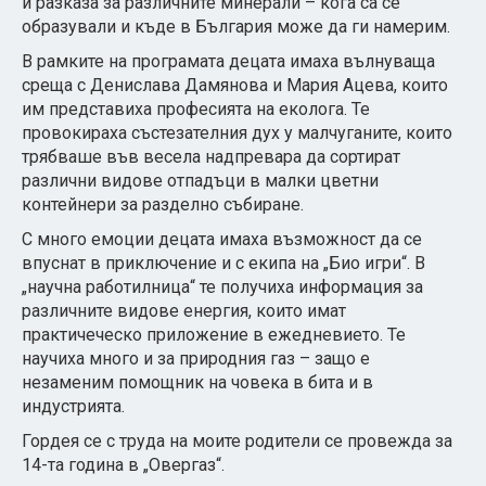
и разказа за различните минерали – кога са се
образували и къде в България може да ги намерим.
В рамките на програмата децата имаха вълнуваща
среща с Денислава Дамянова и Мария Ацева, които
им представиха професията на еколога. Те
провокираха състезателния дух у малчуганите, които
трябваше във весела надпревара да сортират
различни видове отпадъци в малки цветни
контейнери за разделно събиране.
С много емоции децата имаха възможност да се
впуснат в приключение и с екипа на „Био игри“. В
„научна работилница“ те получиха информация за
различните видове енергия, които имат
практичеческо приложение в ежедневието. Те
научиха много и за природния газ – защо е
незаменим помощник на човека в бита и в
индустрията.
Гордея се с труда на моите родители се провежда за
14-та година в „Овергаз“.