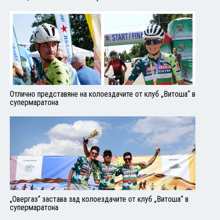
Отлично представяне на колоездачите от клуб „Витоша“ в
супермаратона
„Овергаз“ застава зад колоездачите от клуб „Витоша“ в
супермаратона