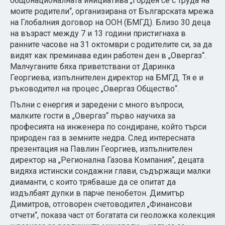
общонационалната инициатива „Гордея се с труда на
моите родители“, организирана от Българската мрежа
на Глобалния договор на ООН (БМГД). Близо 30 деца
на възраст между 7 и 13 години пристигнаха в
ранните часове на 31 октомври с родителите си, за да
видят как преминава един работен ден в „Овергаз“.
Малчуганите бяха приветствани от Даринка
Георгиева, изпълнителен директор на БМГД. Тя е и
ръководител на процес „Овергаз Общество“.
Пълни с енергия и заредени с много въпроси,
малките гости в „Овергаз“ първо научиха за
професията на инженера по сондиране, който търси
природен газ в земните недра. След интересната
презентация на Павлин Георгиев, изпълнителен
директор на „Регионална Газова Компания“, децата
видяха истински сондажни глави, съдържащи малки
диаманти, с които трябваше да се опитат да
издълбаят дупки в парче пенобетон. Димитър
Димитров, отговорен счетоводител „Финансови
отчети“, показа част от богатата си геоложка колекция