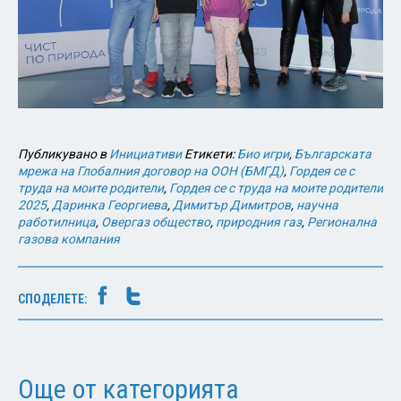
Публикувано в
Инициативи
Етикети:
Био игри
,
Българската
мрежа на Глобалния договор на ООН (БМГД)
,
Гордея се с
труда на моите родители
,
Гордея се с труда на моите родители
2025
,
Даринка Георгиева
,
Димитър Димитров
,
научна
работилница
,
Овергаз общество
,
природния газ
,
Регионална
газова компания
СПОДЕЛЕТЕ:
Още от категорията