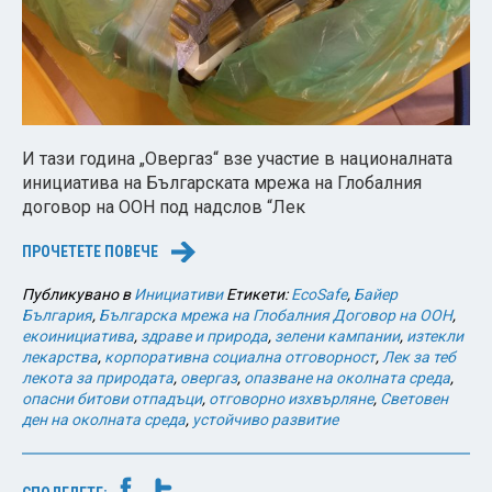
И тази година „Овергаз“ взе участие в националната
инициатива на Българската мрежа на Глобалния
договор на ООН под надслов “Лек
ПРОЧЕТЕТЕ ПОВЕЧЕ
→
Публикувано в
Инициативи
Етикети:
EcoSafe
,
Байер
България
,
Българска мрежа на Глобалния Договор на ООН
,
екоинициатива
,
здраве и природа
,
зелени кампании
,
изтекли
лекарства
,
корпоративна социална отговорност
,
Лек за теб
лекота за природата
,
овергаз
,
опазване на околната среда
,
опасни битови отпадъци
,
отговорно изхвърляне
,
Световен
ден на околната среда
,
устойчиво развитие