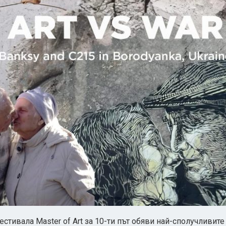
стивала Master of Art за 10-ти път обяви най-сполучливите