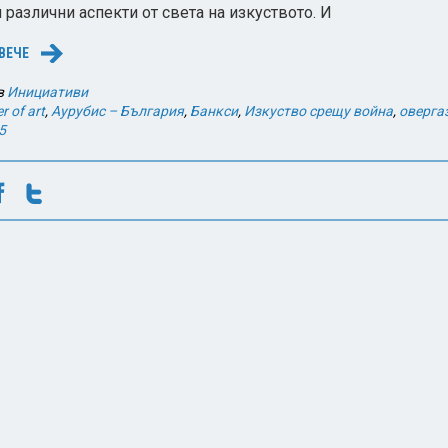
различни аспекти от света на изкуството. И
ВЕЧЕ
→
в
Инициативи
r of art
,
Аурубис – България
,
Банкси
,
Изкуство срещу война
,
оверга
5