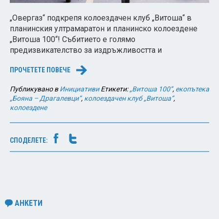
„Овергаз“ подкрепя колоездачен клуб „Витоша“ в
планинския ултрамаратон и планинско колоездене
„Витоша 100“! Събитието е голямо
предизвикателство за издръжливостта и
ПРОЧЕТЕТЕ ПОВЕЧЕ
→
Публикувано в
Инициативи
Етикети:
„Витоша 100“
,
екопътека
„Бояна – Драгалевци“
,
колоездачен клуб „Витоша“
,
колоездене
СПОДЕЛЕТЕ:
АНКЕТИ