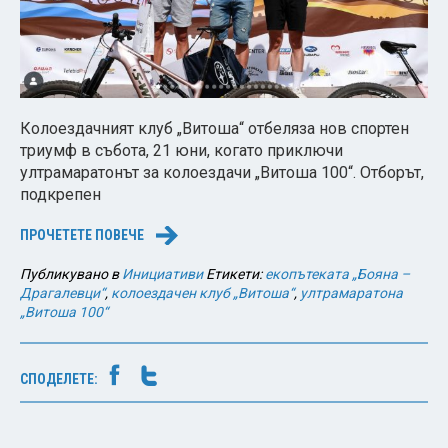
Колоездачният клуб „Витоша“ отбеляза нов спортен
триумф в събота, 21 юни, когато приключи
ултрамаратонът за колоездачи „Витоша 100“. Отборът,
подкрепен
ПРОЧЕТЕТЕ ПОВЕЧЕ
→
Публикувано в
Инициативи
Етикети:
екопътеката „Бояна –
Драгалевци“
,
колоездачен клуб „Витоша“
,
ултрамаратона
„Витоша 100“
СПОДЕЛЕТЕ: