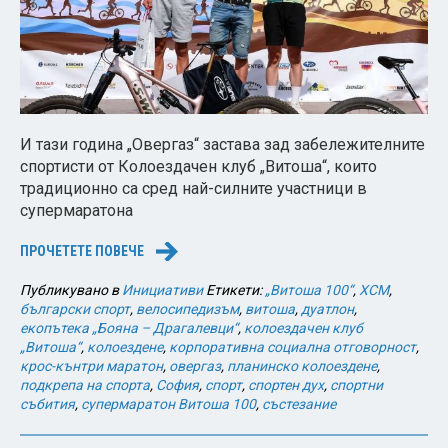
И тази година „Овергаз“ застава зад забележителните
спортисти от Колоездачен клуб „Витоша“, които
традиционно са сред най-силните участници в
супермаратона
ПРОЧЕТЕТЕ ПОВЕЧЕ
→
Публикувано в
Инициативи
Етикети:
„Витоша 100“
,
XCM
,
български спорт
,
велосипедизъм
,
витоша
,
дуатлон
,
екопътека „Бояна – Драгалевци“
,
колоездачен клуб
„Витоша“
,
колоездене
,
корпоративна социална отговорност
,
крос-кънтри маратон
,
овергаз
,
планинско колоездене
,
подкрепа на спорта
,
София
,
спорт
,
спортен дух
,
спортни
събития
,
супермаратон Витоша 100
,
състезание