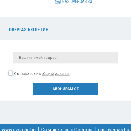
GAS.OVERGAS.BG
ОВЕРГАЗ БЮЛЕТИН
Съгласен съм с
общите условия.
www.overgas.bg
│
Свържете се с Овергаз
│
gas.overgas.bg