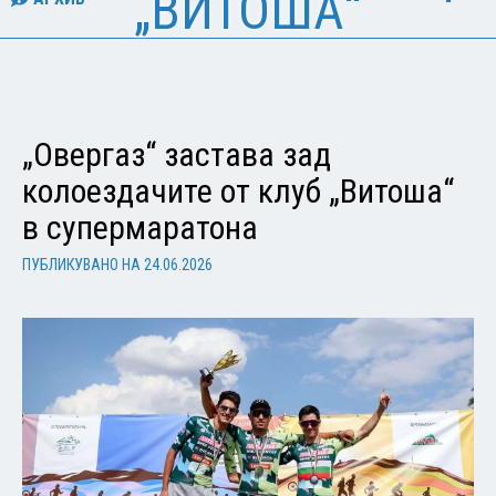
„ВИТОША“
„Овергаз“ застава зад
колоездачите от клуб „Витоша“
в супермаратона
ПУБЛИКУВАНО НА
24.06.2026