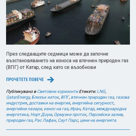
През следващите седмици може да започне
възстановяването на износа на втечнен природен газ
(ВПГ) от Катар, след като се възобнови
ПРОЧЕТЕТЕ ПОВЕЧЕ
→
Публикувано в
Световни хоризонти
Етикети:
LNG
,
QatarEnergy
,
Близък изток
,
ВПГ
,
втечнен природен газ
,
газова
индустрия
,
доставки на енергия
,
енергийна сигурност
,
енергийни пазари
,
износ на газ
,
Иран
,
Катар
,
международна
енергетика
,
Норт Доум
,
Ормузки проток
,
Персийски залив
,
природен газ
,
Рас Лафан
,
Саут Парс
,
цени на енергията