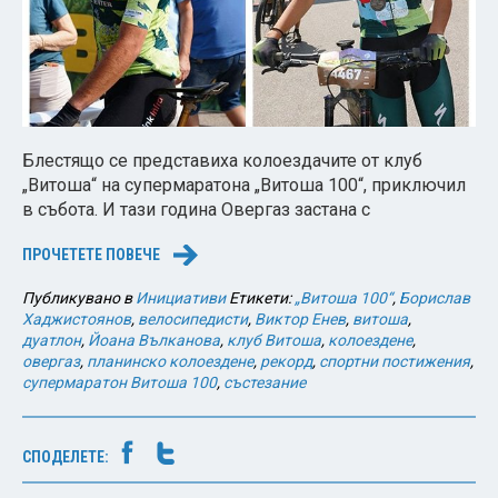
Блестящо се представиха колоездачите от клуб
„Витоша“ на супермаратона „Витоша 100“, приключил
в събота. И тази година Овергаз застана с
ПРОЧЕТЕТЕ ПОВЕЧЕ
→
Публикувано в
Инициативи
Етикети:
„Витоша 100“
,
Борислав
Хаджистоянов
,
велосипедисти
,
Виктор Енев
,
витоша
,
дуатлон
,
Йоана Вълканова
,
клуб Витоша
,
колоездене
,
овергаз
,
планинско колоездене
,
рекорд
,
спортни постижения
,
супермаратон Витоша 100
,
състезание
СПОДЕЛЕТЕ: