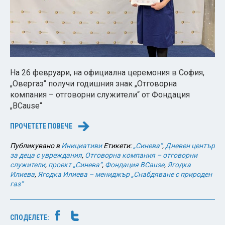
На 26 февруари, на официална церемония в София,
„Овергаз“ получи годишния знак „Отговорна
компания – отговорни служители“ от Фондация
„BCause“
ПРОЧЕТЕТЕ ПОВЕЧЕ
→
Публикувано в
Инициативи
Етикети:
„Синева“
,
Дневен център
за деца с увреждания
,
Отговорна компания – отговорни
служители
,
проект „Синева“
,
Фондация BCause
,
Ягодка
Илиева
,
Ягодка Илиева – мениджър „Снабдяване с природен
газ“
СПОДЕЛЕТЕ: