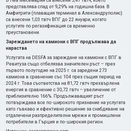
В Неа Месемврия са внесени 5,47 твтч, което
представлява спад от 9,29% на годишна база. В
Амфитрити (плаващия терминал в Александруполис)
са внесени 1,03 твтч ВПГ до 22 януари, когато
услугите по регазификация са временно
преустановени.
Зареждането на камиони с ВПГ продължава да
нараства
Услугата на DESFA за зареждане на камиони с ВПГ в
Ревитуза също отбелязва значителен ръст – през
първото полугодие на 2025 г. са заредени 273
камиона в сравнение със 104 през същия период на
2024 г. Това съответства на 81,72 гвтч прехвърлена
енергия в сравнение с 30,72 гвтч – увеличение от
приблизително 166%. Продължаващият ръст
потвърждава все по-широкото признание на услугата
като гъвкаво и ефективно решение за снабдяване на
отдалечени разпределителни мрежи и промишлени
потребители в Гърция и по-широкия регион.