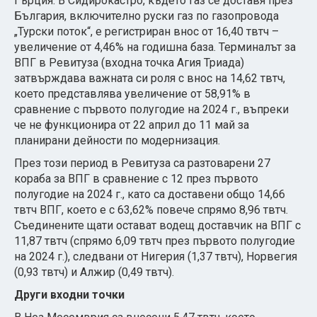
Гърция. В Сидирокастро, където газ се доставя през
България, включително руски газ по газопровода
„Турски поток“, е регистриран внос от 16,40 твтч –
увеличение от 4,46% на годишна база. Терминалът за
ВПГ в Ревитуза (входна точка Агия Триада)
затвърждава важната си роля с внос на 14,62 твтч,
което представлява увеличение от 58,91% в
сравнение с първото полугодие на 2024 г., въпреки
че не функционира от 22 април до 11 май за
планирани дейности по модернизация.
През този период в Ревитуза са разтоварени 27
кораба за ВПГ в сравнение с 12 през първото
полугодие на 2024 г., като са доставени общо 14,66
твтч ВПГ, което е с 63,62% повече спрямо 8,96 твтч.
Съединените щати остават водещ доставчик на ВПГ с
11,87 твтч (спрямо 6,09 твтч през първото полугодие
на 2024 г.), следвани от Нигерия (1,37 твтч), Норвегия
(0,93 твтч) и Алжир (0,49 твтч).
Други входни точки