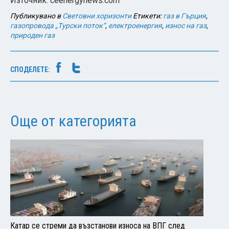
Източник: ceenergynews.com
Публикувано в
Световни хоризонти
Етикети:
газ в Гърция
,
газопровода „Турски поток“
,
електроенергия
,
износ на газ
,
природен газ
СПОДЕЛЕТЕ:
Още от категорията
Катар се стреми да възстанови износа на ВПГ след