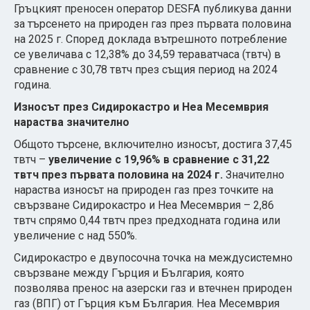
Гръцкият преносен оператор DESFA публикува данни
за търсенето на природен газ през първата половина
на 2025 г. Според доклада вътрешното потребление
се увеличава с 12,38% до 34,59 тераватчаса (твтч) в
сравнение с 30,78 твтч през същия период на 2024
година.
Износът през Сидирокастро и Неа Месемврия
нараства значително
Общото търсене, включително износът, достига 37,45
твтч –
увеличение с 19,96% в сравнение с 31,22
твтч през първата половина на 2024 г.
Значително
нараства износът на природен газ през точките на
свързване Сидирокастро и Неа Месемврия – 2,86
твтч спрямо 0,44 твтч през предходната година или
увеличение с над 550%.
Сидирокастро е двупосочна точка на междусистемно
свързване между Гърция и България, която
позволява пренос на азерски газ и втечнен природен
газ (ВПГ) от Гърция към България. Неа Месемврия