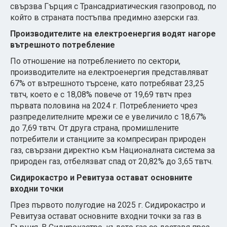
свързва Гърция с Трансадриатическия газопровод, по
който в страната постъпва предимно азерски газ.
Производителите на електроенергия водят нагоре
вътрешното потребление
По отношение на потреблението по сектори,
производителите на електроенергия представляват
67% от вътрешното търсене, като потребяват 23,25
твтч, което е с 18,08% повече от 19,69 твтч през
първата половина на 2024 г. Потреблението чрез
разпределителните мрежи се е увеличило с 18,67%
до 7,69 твтч. От друга страна, промишлените
потребители и станциите за компресиран природен
газ, свързани директно към Националната система за
природен газ, отбелязват спад от 20,82% до 3,65 твтч.
Сидирокастро и Ревитуза остават основните
входни точки
През първото полугодие на 2025 г. Сидирокастро и
Ревитуза остават основните входни точки за газ в