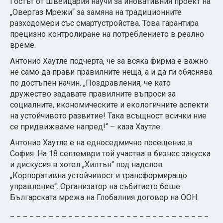
Гостът от Швейцария научи за иновативния проект на
„Овергаз Мрежи“ за замяна на традиционните
разходомери със смартустройства. Това гарантира
прецизно контролиране на потреблението в реално
време.
Антонио Хаутле подчерта, че за всяка фирма е важно
не само да прави правилните неща, а и да ги обяснява
по достъпен начин. „Поздравления, че като
дружество задавате правилните въпроси за
социалните, икономическите и екологичните аспекти
на устойчивото развитие! Така всъщност всички ние
се придвижваме напред!“ – каза Хаутле.
Антонио Хаутле е на едноседмично посещение в
София. На 18 септември той участва в бизнес закуска
и дискусия в хотел „Хилтън“ под надслов
„Корпоративна устойчивост и трансформиращо
управление“. Организатор на събитието беше
Българската мрежа на Глобалния договор на ООН.
_ _ _ _ _ _ _ _ _ _ _ _ _ _ _ _ _ _ _ _ _ _ _ _ _ _ _ _ _ _ _