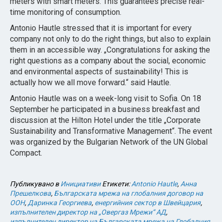
meters with smart meters. This guarantees precise real-
time monitoring of consumption.
Antonio Hautle stressed that it is important for every
company not only to do the right things, but also to explain
them in an accessible way. „Congratulations for asking the
right questions as a company about the social, economic
and environmental aspects of sustainability! This is
actually how we all move forward.“ said Hautle.
Antonio Hautle was on a week-long visit to Sofia. On 18
September he participated in a business breakfast and
discussion at the Hilton Hotel under the title „Corporate
Sustainability and Transformative Management“. The event
was organized by the Bulgarian Network of the UN Global
Compact.
Публикувано в
Инициативи
Етикети:
Antonio Hautle
,
Анна
Прешелкова
,
Българската мрежа на глобалния договор на
ООН
,
Даринка Георгиева
,
енергийния сектор в Швейцария
,
изпълнителен директор на „Овергаз Мрежи“ АД
,
изпълнителен директор на Българската мрежа на Глобалния