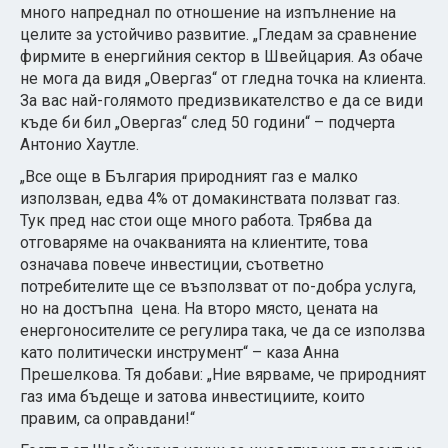
много напреднал по отношение на изпълнение на
целите за устойчиво развитие. „Гледам за сравнение
фирмите в енергийния сектор в Швейцария. Аз обаче
не мога да видя „Овергаз“ от гледна точка на клиента.
За вас най-голямото предизвикателство е да се види
къде би бил „Овергаз“ след 50 години“ – подчерта
Антонио Хаутле.
„Все още в България природният газ е малко
използван, едва 4% от домакинствата ползват газ.
Тук пред нас стои още много работа. Трябва да
отговаряме на очакванията на клиентите, това
означава повече инвестиции, съответно
потребителите ще се възползват от по-добра услуга,
но на достъпна цена. На второ място, цената на
енергоносителите се регулира така, че да се използва
като политически инструмент“ – каза Анна
Прешелкова. Тя добави: „Ние вярваме, че природният
газ има бъдеще и затова инвестициите, които
правим, са оправдани!“