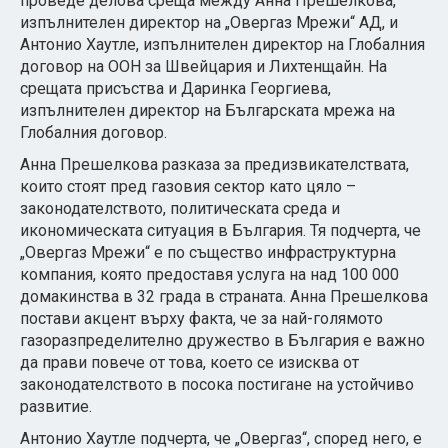
проведе делова среща между Анна Прешелкова,
изпълнителен директор на „Овергаз Мрежи“ АД, и
Антонио Хаутле, изпълнителен директор на Глобалния
договор на ООН за Швейцария и Лихтенщайн. На
срещата присъства и Даринка Георгиева,
изпълнителен директор на Българската мрежа на
Глобалния договор.
Анна Прешелкова разказа за предизвикателствата,
които стоят пред газовия сектор като цяло –
законодателството, политическата среда и
икономическата ситуация в България. Тя подчерта, че
„Овергаз Мрежи“ е по същество инфраструктурна
компания, която предоставя услуга на над 100 000
домакинства в 32 града в страната. Анна Прешелкова
постави акцент върху факта, че за най-голямото
газоразпределително дружество в България е важно
да прави повече от това, което се изисква от
законодателството в посока постигане на устойчиво
развитие.
Антонио Хаутле подчерта, че „Овергаз“, според него, е