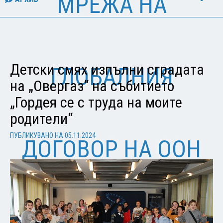
МРЕЖА НА
Детски смях изпълни сградата
ГЛОБАЛНИЯ
на „Овергаз“ на събитието
„Гордея се с труда на моите
родители“
ПУБЛИКУВАНО НА
05.11.2024
ДОГОВОР НА ООН