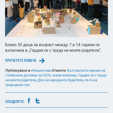
Близо 30 деца на възраст между 7 и 14 години се
включиха в „Гордея се с труда на моите родители“,
ПРОЧЕТЕТЕ ПОВЕЧЕ
→
Публикувано в
Инициативи
Етикети:
Българската мрежа на
глобалния договор на ООН
,
газов инженер
,
Гордея се с труда
на моите родители
,
Ден на народните будители
,
пътя на
природния газ
СПОДЕЛЕТЕ: