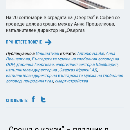
На 20 септември в сградата на „Овергаз“ в София се
проведе делова среща между Анна Прешелкова,
изпълнителен директор на „Овергаз
ПРОЧЕТЕТЕ ПОВЕЧЕ
→
Публикувано в
Инициативи
Етикети:
Antonio Hautle
,
Анна
Прешелкова
,
Българската мрежа на глобалния договор на
ООН
,
Даринка Георгиева
,
енергийния сектор в Швейцария
,
изпълнителен директор на „Овергаз Мрежи“ АД
,
изпълнителен директор на Българската мрежа на Глобалния
договор
,
природният газ
,
смартустройства
СПОДЕЛЕТЕ:
„Среща с каузи“ – празник в