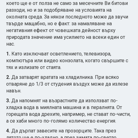
което ще е от полза не само за месечните Ви битови
разходи, но и за подобряване на условията на
околната среда. За някои последното може да звучи
твърде мащабно, но е факт: за намаляване на
негативния ефект от човешката дейност върху
природата значение има усилието на всеки един от
нас.
1.
Като изключват осветлението, телевизора,
компютъра или видео конзолата, когато свършите с
тях и излизате от стаята.
2.
Да затварят вратата на хладилника. При всяко
отваряне до 1/3 от студения въздух може да излезе
навън.
3.
Да напомнят на възрастните да използват по-
хладка вода в миялната машина и в пералнята. От
горещата вода дрехите, например, не стават по-чисти,
а се хаби много по-голямо количество енергия.
4.
Да дърпат завесите на прозорците. Така през
лятото ще е по-хладно, а през зимата по-светло.