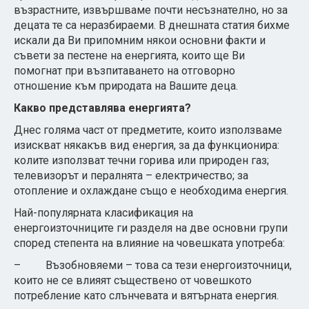
възрастните, извършваме почти несъзнателно, но за
децата те са неразбираеми. В днешната статия бихме
искали да Ви припомним някои основни факти и
съвети за пестене на енергията, които ще Ви
помогнат при възпитаването на отговорно
отношение към природата на Вашите деца.
Какво представлява енергията?
Днес голяма част от предметите, които използваме
изискват някакъв вид енергия, за да функционира:
колите използват течни горива или природен газ;
телевизорът и пералнята – електричество; за
отопление и охлаждане също е необходима енергия.
Най-популярната класификация на
енергоизточниците ги разделя на две основни групи
според степента на влияние на човешката употреба:
– Възобновяеми – това са тези енергоизточници,
които не се влияят съществено от човешкото
потребление като слънчевата и вятърната енергия.