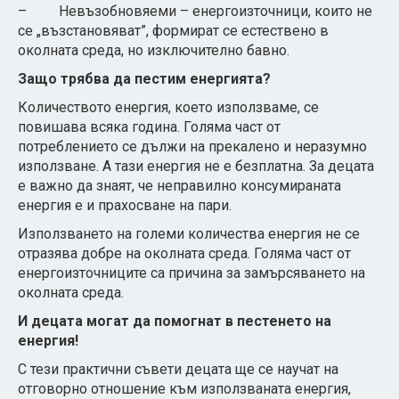
– Невъзобновяеми – енергоизточници, които не
се „възстановяват”, формират се естествено в
околната среда, но изключително бавно.
Защо трябва да пестим енергията?
Количеството енергия, което използваме, се
повишава всяка година. Голяма част от
потреблението се дължи на прекалено и неразумно
използване. А тази енергия не е безплатна. За децата
е важно да знаят, че неправилно консумираната
енергия е и прахосване на пари.
Използването на големи количества енергия не се
отразява добре на околната среда. Голяма част от
енергоизточниците са причина за замърсяването на
околната среда.
И децата могат да помогнат в пестенето на
енергия!
С тези практични съвети децата ще се научат на
отговорно отношение към използваната енергия,