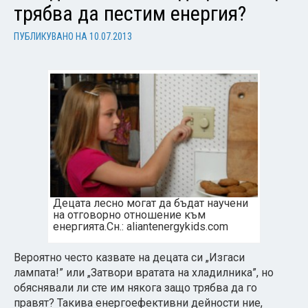
трябва да пестим енергия?
ПУБЛИКУВАНО НА
10.07.2013
Децата лесно могат да бъдат научени
на отговорно отношение към
енергията.
Сн.: aliantenergykids.com
Вероятно често казвате на децата си „Изгаси
лампата!” или „Затвори вратата на хладилника”, но
обяснявали ли сте им някога защо трябва да го
правят? Такива енергоефективни дейности ние,