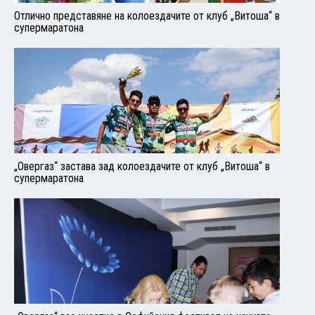
Отлично представяне на колоездачите от клуб „Витоша“ в
супермаратона
„Овергаз“ застава зад колоездачите от клуб „Витоша“ в
супермаратона