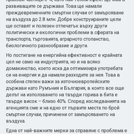
развиващите се държави. Това ще намали
преждевременните смъртни случаи от замърсяване
на въздуха до 2.8 млн. Добре конструираните цели
ще оставят и полезен отпечатък върху други
политически и екологични проблеми в сферата на
транспорта, търговията, аграрното стопанство,
биологичното разнообразие и други.
Но постигане на енергийна ефективност е крайната
цел не само на индустрията, но и на всяко
домакинство, което иска да оптимизира употребата
си на енергия и да намали разходите за нея. Това в
особена степен важи за източноевропейските
държави като Румъния и България, в които все още
делът на използването на твърди горива в бита е
твърде висок – близо 40%. Според изследванията на
агенцията сме и на едно от първите места по брой
смъртни случаи, причинени от замърсяването на
въздуха.
Една от най-важните мерки за справяне с проблема е