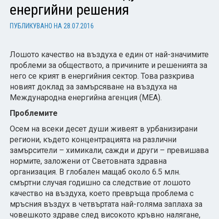
енергийни решения
ПУБЛИКУВАНО НА
28.07.2016
Лошото качество на въздуха е един от най-значимите
проблеми за обществото, а причините и решенията за
него се крият в енергийния сектор. Това разкрива
новият доклад за замърсяване на въздуха на
Международна енергийна агенция (МЕА).
Проблемите
Осем на всеки десет души живеят в урбанизирани
региони, където концентрацията на различни
замърсители – химикали, сажди и други – превишава
нормите, заложени от Световната здравна
организация. В глобален мащаб около 6.5 млн.
смъртни случая годишно са следствие от лошото
качество на въздуха, което превръща проблема с
мръсния въздух в четвъртата най-голяма заплаха за
човешкото здраве след високото кръвно налягане,