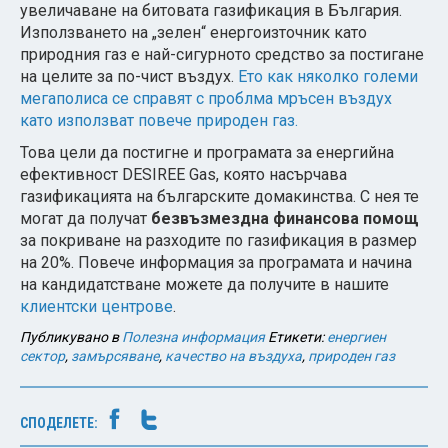
увеличаване на битовата газификация в България.
Използването на „зелен“ енергоизточник като
природния газ е най-сигурното средство за постигане
на целите за по-чист въздух.
Ето как няколко големи
мегаполиса се справят с проблма мръсен въздух
като използват повече природен газ.
Това цели да постигне и програмата за енергийна
ефективност DESIREE Gas, която насърчава
газификацията на българските домакинства. С нея те
могат да получат
безвъзмездна финансова помощ
за покриване на разходите по газификация в размер
на 20%. Повече информация за програмата и начина
на кандидатстване можете да получите в нашите
клиентски центрове
.
Публикувано в
Полезна информация
Етикети:
енергиен
сектор
,
замърсяване
,
качество на въздуха
,
природен газ
СПОДЕЛЕТЕ: