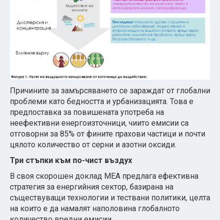
Причините за замърсяването се зараждат от глобални
проблеми като бедността и урбанизацията. Това е
предпоставка за повишената употреба на
неефективни енергоизточници, чиито емисии са
отговорни за 85% от фините прахови частици и почти
цялото количество от серни и азотни оксиди.
Три стъпки към по-чист въздух
В своя скорошен доклад МЕА предлага ефективна
стратегия за енергийния сектор, базирана на
съществуващи технологии и тествани политики, целта
на които е да намалят наполовина глобалното
количество вредни емисии.