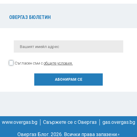
ОВЕРГАЗ БЮЛЕТИН
Съгласен съм с
общите условия.
www.overgas.bg
│
Свържете се с Овергаз
│
gas.overgas.bg
Овергаз Блог. 2026. Всички права запазени.
▫