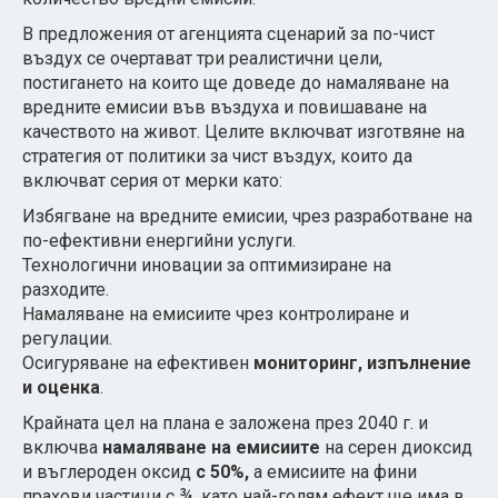
В предложения от агенцията сценарий за по-чист
въздух се очертават три реалистични цели,
постигането на които ще доведе до намаляване на
вредните емисии във въздуха и повишаване на
качеството на живот. Целите включват изготвяне на
стратегия от политики за чист въздух, които да
включват серия от мерки като:
Избягване на вредните емисии, чрез разработване на
по-ефективни енергийни услуги.
Технологични иновации за оптимизиране на
разходите.
Намаляване на емисиите чрез контролиране и
регулации.
Осигуряване на ефективен
мониторинг, изпълнение
и оценка
.
Крайната цел на плана е заложена през 2040 г. и
включва
намаляване
на
емисиите
на серен диоксид
и въглероден оксид
с 50%,
а емисиите на фини
прахови частици с ¾, като най-голям ефект ще има в