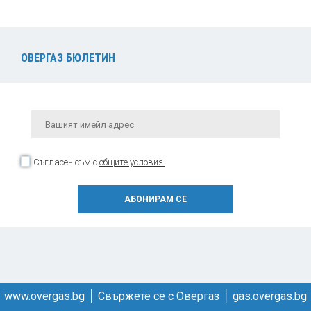
ОВЕРГАЗ БЮЛЕТИН
Съгласен съм с
общите условия.
www.overgas.bg
│
Свържете се с Овергаз
│
gas.overgas.bg