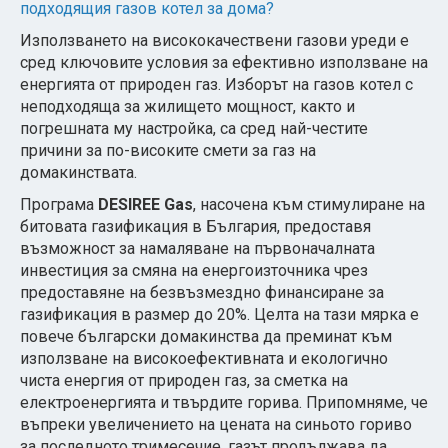
подходящия газов котел за дома?
Използването на висококачествени газови уреди е
сред ключовите условия за ефективно използване на
енергията от природен газ. Изборът на газов котел с
неподходяща за жилището мощност, както и
погрешната му настройка, са сред най-честите
причини за по-високите смети за газ на
домакинствата.
Програма
DESIREE Gas
, насочена към стимулиране на
битовата газификация в България, предоставя
възможност за намаляване на първоначалната
инвестиция за смяна на енергоизточника чрез
предоставяне на безвъзмездно финансиране за
газификация в размер до 20%. Целта на тази мярка е
повече български домакинства да преминат към
използване на високоефективната и екологично
чиста енергия от природен газ, за сметка на
електроенергията и твърдите горива. Припомняме, че
въпреки увеличението на цената на синьото гориво
за последното тримесечие, газът продължава да