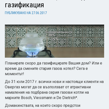
газификация
ПУБЛИКУВАНО НА
27.06.2017
Планирате скоро да газифицирате Вашия дом? Или е
време да смените стария газов котел? Сега е
моментът!
До 31 юли 2017 г. всички нови и настоящи клиенти на
Овергаз могат да се възползват от атрактивни
намаления на подбрана серия газови котли на
марките Bosch, Viessmann и De Dietrich*.
Домакинствата, на които скоро предстои