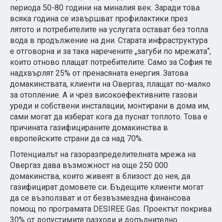
периода 50-80 години на миналия век. Заради това
всяка година се извършват профилактики през
лятото и потребителите на услугата остават без топла
вода в продължение на дни. Старата инфраструктура
е отговорна и за така наречените „загуби по мрежата“,
които отново плащат потребителите. Само за София те
надхвърлят 25% от пренасяната енергия. Затова
домакинствата, клиенти на Овергаз, плащат по-малко
за отопление. А и чрез високоефективните газови
уреди и собствени инсталации, монтирани в дома им,
сами могат да изберат кога да пуснат топлото. Това е
причината газифицираните домакинства в
европейските страни да са над 70%.
Потенциалът на газоразпределителната мрежа на
Овергаз дава възможност на още 250 000
домакинства, които живеят в близост до нея, да
газифицират домовете си. Бъдещите клиенти могат
да се възползват и от безвъзмездна финансова
помощ по програмата DESIREE Gas. Проектът покрива
30% от допустимите разходи и допълнително