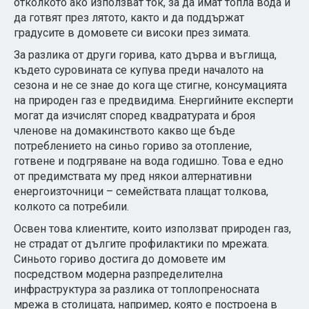
отколкото ако използват ток, за да имат топла вода и
да готвят през лятото, както и да поддържат
градусите в домовете си високи през зимата.
За разлика от други горива, като дърва и въглища,
където суровината се купува преди началото на
сезона и не се знае до кога ще стигне, консумацията
на природен газ е предвидима. Енергийните експерти
могат да изчислят според квадратурата и броя
членове на домакинството какво ще бъде
потреблението на синьо гориво за отопление,
готвене и подгряване на вода годишно. Това е едно
от предимствата му пред някои алтернативни
енергоизточници – семействата плащат толкова,
колкото са потребили.
Освен това клиентите, които използват природен газ,
не страдат от дългите профилактики по мрежата.
Синьото гориво достига до домовете им
посредством модерна разпределителна
инфраструктура за разлика от топлопреносната
мрежа в столицата, например, която е построена в