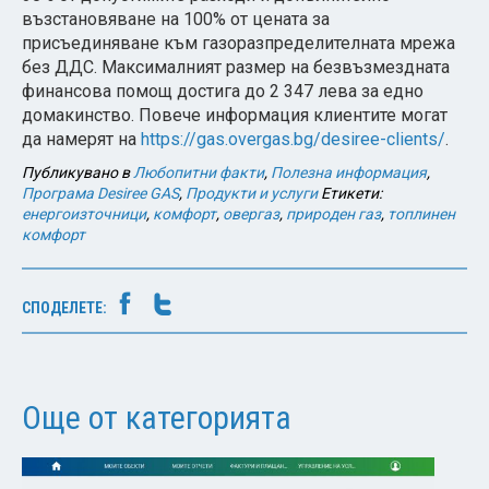
възстановяване на 100% от цената за
присъединяване към газоразпределителната мрежа
без ДДС. Максималният размер на безвъзмездната
финансова помощ достига до 2 347 лева за едно
домакинство.
Повече информация клиентите могат
да намерят на
https://gas.overgas.bg/desiree-clients/
.
Публикувано в
Любопитни факти
,
Полезна информация
,
Програма Desiree GAS
,
Продукти и услуги
Етикети:
енергоизточници
,
комфорт
,
овергаз
,
природен газ
,
топлинен
комфорт
СПОДЕЛЕТЕ:
Още от категорията