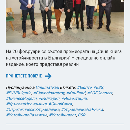
На 20 февруари се състоя премиерата на „Синя книга
на устойчивостта в България“ – специално онлайн
издание, което представя реални
ПРОЧЕТЕТЕ ПОВЕЧЕ
→
Публикувано в
Инициативи
Етикети:
#Eldrive
,
#ESG
,
#EVNBulgaria
,
#Glavbolgarstroy
,
#Kaufland
,
#SOFConnect
,
#БизнесМодели
,
#България
,
#Инвестиции
,
#КръговаИкономика
,
#СиняКнига
,
#СтратегическоУправление
,
#УправлениеНаРиска
,
#УстойчивоРазвитие
,
#Устойчивост
,
CSR