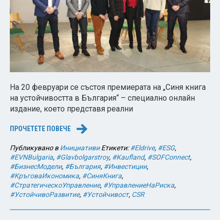
На 20 февруари се състоя премиерата на „Синя книга
на устойчивостта в България“ – специално онлайн
издание, което представя реални
ПРОЧЕТЕТЕ ПОВЕЧЕ
→
Публикувано в
Инициативи
Етикети:
#Eldrive
,
#ESG
,
#EVNBulgaria
,
#Glavbolgarstroy
,
#Kaufland
,
#SOFConnect
,
#БизнесМодели
,
#България
,
#Инвестиции
,
#КръговаИкономика
,
#СиняКнига
,
#СтратегическоУправление
,
#УправлениеНаРиска
,
#УстойчивоРазвитие
,
#Устойчивост
,
CSR