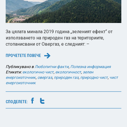
За цялата минала 2019 година „зеленият ефект“ от
използването на природен газ на териториите,
стопанисвани от Овергаз, е следният: –
ПРОЧЕТЕТЕ ПОВЕЧЕ
→
Публикувано в
Любопитни факти
,
Полезна информация
Етикети:
екологично чист
,
екологичност
,
зелен
енергоизточник
,
овергаз
,
природен газ
,
природно чист
,
чист
енергоизточник
СПОДЕЛЕТЕ: