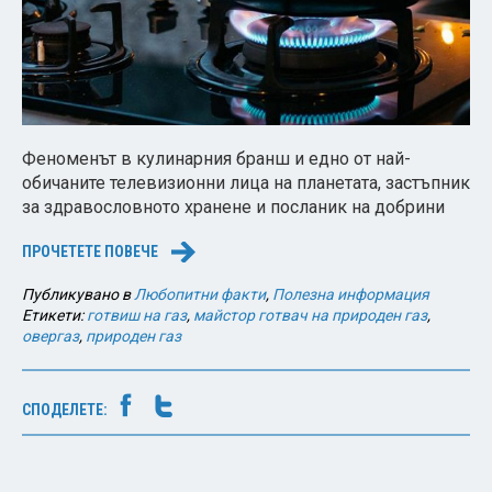
Феноменът в кулинарния бранш и едно от най-
обичаните телевизионни лица на планетата, застъпник
за здравословното хранене и посланик на добрини
ПРОЧЕТЕТЕ ПОВЕЧЕ
→
Публикувано в
Любопитни факти
,
Полезна информация
Етикети:
готвиш на газ
,
майстор готвач на природен газ
,
овергаз
,
природен газ
СПОДЕЛЕТЕ: