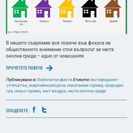
В нашето съвремие все повече във фокуса на
общественото внимание стои въпросът за чиста
околна среда – едно от човешките
ПРОЧЕТЕТЕ ПОВЕЧЕ
→
Публикувано в
Любопитни факти
Етикети:
въглеродният
отпечатък
,
енергийни ресурси
,
изкопаеми горива
,
природен
газ
,
синьо гориво
,
чист въздух
,
чиста околна среда
СПОДЕЛЕТЕ: