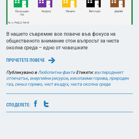
В нашето съвремие все повече във фокуса на
общественото внимание стои въпросът за чиста
околна среда – едно от човешките
ПРОЧЕТЕТЕ ПОВЕЧЕ
→
Публикувано в
Любопитни факти
Етикети:
въглеродният
отпечатък
,
енергийни ресурси
,
изкопаеми горива
,
природен
газ
,
синьо гориво
,
чист въздух
,
чиста околна среда
СПОДЕЛЕТЕ: