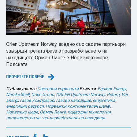
Orlen Upstream Norway, заедно със своите партньори,
завърши третата фаза от разработването на
находището Ормен Ланге в Норвежко море.
Полската
ПРОЧЕТЕТЕ ПОВЕЧЕ
→
Публикувано в
Световни хоризонти
Етикети:
Equinor Energy
,
Norske Shell
,
Orlen Group
,
ORLEN Upstream Norway
,
Petoro
,
Vår
Energi
,
газов компресор
,
газово находище
,
енергетика
,
енергийни ресурси
,
Норвежки континентален шелф
,
Норвежко море
,
Ормен Ланге
,
подводни технологии
,
производство на газ
,
разработване на находища