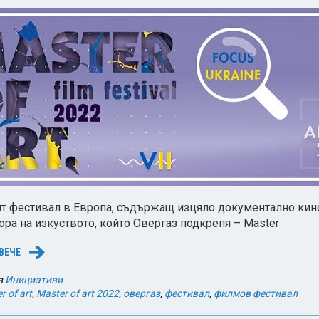
т фестивал в Европа, съдържащ изцяло документално кино
ора на изкуството, който Овергаз подкрепя – Master
ВЕЧЕ
→
в
Инициативи
r of art
,
Master of art 2022
,
овергаз
,
фестивал
,
филмов фестивал