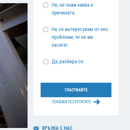
Не, не знам каква е
причината.
Не се интересувам от еко
проблеми, те не ме
засягат.
Да, разбира се.
ПОКАЖИ РЕЗУЛТАТИТЕ
ВРЪЗКА С НАС