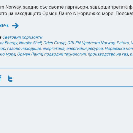
am Norway, заедно със своите партньори, завърши третата ф
ето на находището Ормен Ланге в Норвежко море. Полска
ВЕЧЕ
→
в
Световни хоризонти
or Energy
,
Norske Shell
,
Orlen Group
,
ORLEN Upstream Norway
,
Petoro
,
V
сор
,
газово находище
,
енергетика
,
енергийни ресурси
,
Норвежки кон
ко море
,
Ормен Ланге
,
подводни технологии
,
производство на газ
,
р