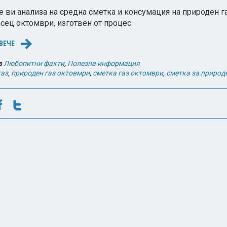
 ви анализа на средна сметка и консумация на природен г
есец октомври, изготвен от процес
ВЕЧЕ
→
в
Любопитни факти
,
Полезна информация
газ
,
природен газ октовмри
,
сметка газ октомври
,
сметка за природе