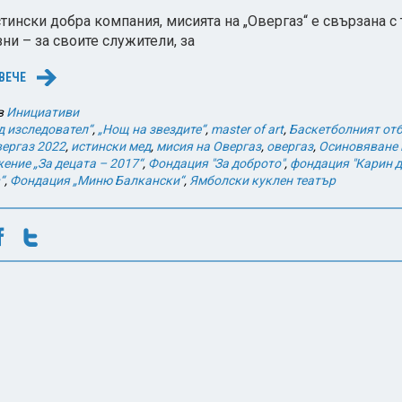
тински добра компания, мисията на „Овергаз“ е свързана с 
ни – за своите служители, за
ВЕЧЕ
→
в
Инициативи
д изследовател“
,
„Нощ на звездите“
,
master of art
,
Баскетболният от
ергаз 2022
,
истински мед
,
мисия на Овергаз
,
овергаз
,
Осиновяване 
ение „За децата – 2017“
,
Фондация "За доброто"
,
фондация "Карин д
“
,
Фондация „Миню Балкански“
,
Ямболски куклен театър