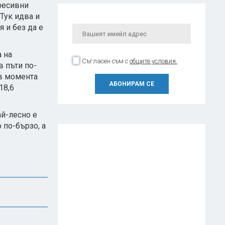
гресивни
Тук идва и
 и без да е
а на
Съгласен съм с
общите условия.
в пъти по-
 в момента
18,6
ай-лесно е
 по-бързо, а