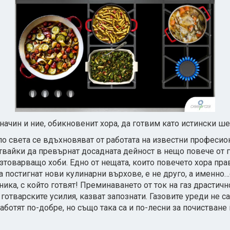
начин и ние, обикновенит хора, да готвим като истински ше
по света се вдъхновяват от работата на известни професио
итвайки да превърнат досадната дейност в нещо повече от г
зтоварващо хоби. Едно от нещата, които повечето хора прав
а постигнат нови кулинарни върхове, е не друго, а именно
ника, с който готвят! Преминаването от ток на газ драстич
 готварските усилия, казват запознати. Газовите уреди не с
аботят по-добре, но също така са и по-лесни за почистване 