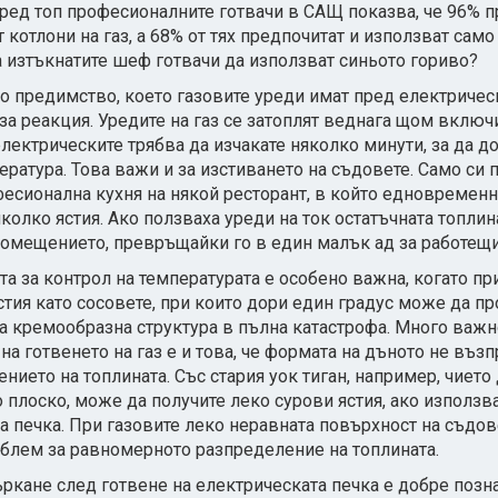
ред топ професионалните готвачи в САЩ показва, че 96% п
 котлони на газ, а 68% от тях предпочитат и използват само
ра изтъкнатите шеф готвачи да използват синьото гориво?
о предимство, което газовите уреди имат пред електрическ
за реакция. Уредите на газ се затоплят веднага щом включи
лектрическите трябва да изчакате няколко минути, за да д
ература. Това важи и за изстиването на съдовете. Само си 
фесионална кухня на някой ресторант, в който едновременн
колко ястия. Ако ползваха уреди на ток остатъчната топлин
помещението, превръщайки го в един малък ад за работещи
а за контрол на температурата е особено важна, когато пр
стия като сосовете, при които дори един градус може да п
 кремообразна структура в пълна катастрофа. Много важн
а готвенето на газ е и това, че формата на дъното не въз
нието на топлината. Със стария уок тиган, например, чието
 плоско, може да получите леко сурови ястия, ако използв
а печка. При газовите леко неравната повърхност на съдов
блем за равномерното разпределение на топлината.
ъркане след готвене на електрическата печка е добре позн