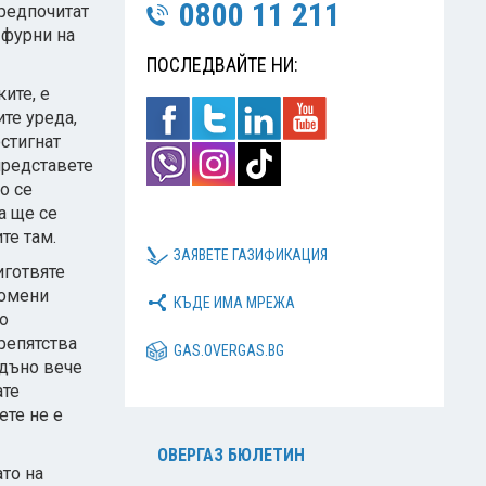
0800 11 211
редпочитат
 фурни на
ПОСЛЕДВАЙТЕ НИ:
ите, е
те уреда,
остигнат
представете
о се
а ще се
те там.
ЗАЯВЕТЕ ГАЗИФИКАЦИЯ
иготвяте
ромени
КЪДЕ ИМА МРЕЖА
о
препятства
GAS.OVERGAS.BG
 дъно вече
ате
ете не е
ОВЕРГАЗ БЮЛЕТИН
ато на