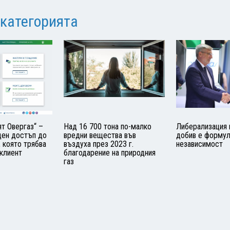
 категорията
т Овергаз“ –
Над 16 700 тона по-малко
Либерализация 
ден достъп до
вредни вещества във
добив е формул
 която трябва
въздуха през 2023 г.
независимост
 клиент
благодарение на природния
газ