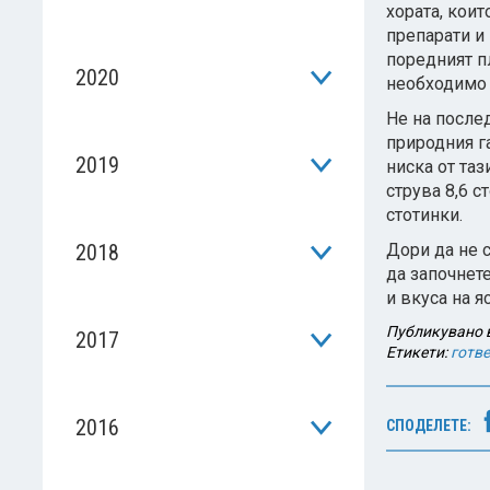
хората, коит
препарати и
поредният пл
2020
необходимо 
Не на послед
природния га
2019
ниска от та
струва 8,6 с
стотинки.
2018
Дори да не с
да започнете
и вкуса на я
Публикувано 
2017
Етикети:
готве
2016
СПОДЕЛЕТЕ: