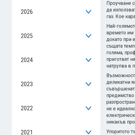
Проучване с
да използват
2026
газ. Кое ка
Най-голямот
времето им 
2025
докато при е
същата темп
голяма, про
2024
приготвят ня
натрупва в 
Възможностт
деликатни я
2023
съвършената
предимство н
разпростране
2022
не е идеално
електрическ
никакъв про
2021
Упоритото т