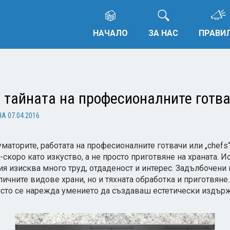
НАЧАЛО
ЗА НАС
ПРАВИ
е тайната на професионалните готв
НА
07.04.2016
уматорите, работата на професионалните готвачи или „chefs“
скоро като изкуство, а не просто приготвяне на храната. Ис
ия изисква много труд, отдаденост и интерес. Задълбочени
личните видове храни, но и тяхната обработка и приготвяне.
сто се нарежда умението да създаваш естетически издър