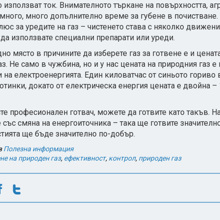
о използват ток. Внимателното търкане на повърхността, а
 много, много допълнително време за губене в почистване. 
юс за уредите на газ – чистенето става с няколко движения
да използвате специални препарати или уреди.
но място в причините да изберете газ за готвене е и ценат
з. Не само в чужбина, но и у нас цената на природния газ е 
зи на електроенергията. Един киловатчас от синьото гориво
тотинки, докато от електрическа енергия цената е двойна – 
те професионален готвач, можете да готвите като такъв. Н
 със смяна на енергоиточника – така ще готвите значително
стията ще бъде значително по-добър.
в
Полезна информация
не на природен газ
,
ефективност
,
контрол
,
природен газ