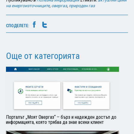
Публикувано в
Полезна информация
Етикети:
актуални цени
на енергоизточниците
,
овергаз
,
природен газ
СПОДЕЛЕТЕ:
Още от категорията
Порталът „Моят Овергаз“ – бърз и надежден достъп до
информацията, която трябва да знае всеки клиент