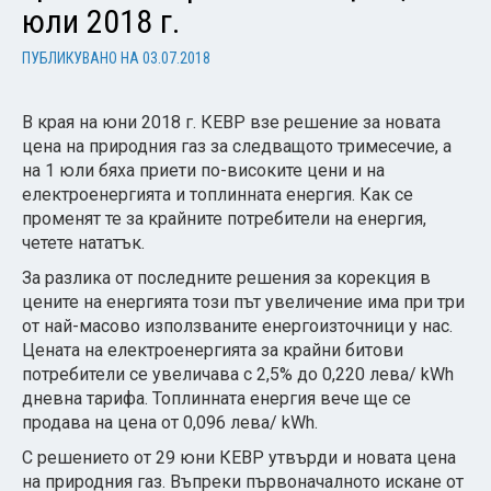
юли 2018 г.
ПУБЛИКУВАНО НА
03.07.2018
В края на юни 2018 г. КЕВР взе решение за новата
цена на природния газ за следващото тримесечие, а
на 1 юли бяха приети по-високите цени и на
електроенергията и топлинната енергия. Как се
променят те за крайните потребители на енергия,
четете нататък.
За разлика от последните решения за корекция в
цените на енергията този път увеличение има при три
от най-масово използваните енергоизточници у нас.
Цената на електроенергията за крайни битови
потребители се увеличава с 2,5% до 0,220 лева/ kWh
дневна тарифа. Топлинната енергия вече ще се
продава на цена от 0,096 лева/ kWh.
С решението от 29 юни КЕВР утвърди и новата цена
на природния газ. Въпреки първоначалното искане от