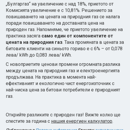
„Булгаргаз“ на увеличение с над 18%, приетото от
Комисията увеличение е с 10,81%. Решението за
повишаването на цената на природния газ се налага
поради повишаването на доставната цена на
природен газ. Напомняме, че приетото увеличение на
практика засяга
само един от компонентите от
цената на природния газ
. Така промяната в цената за
битовите клиенти на синьото гориво е с 6% – от 0,078
лева/ kWh до 0,083 лева/ kWh.
С новоприетите ценови промени огромната разлика
между цената на природния газ и електроенергията
продължава. На практика в момента най-
ефективният и екологично чист енергоизточник с
най-ниска цена за битови потребители е природният
газ.
Открийте разликите с природен газ! Вижте колко ще
спестите за година с
нашия енергиен калкулатор
.