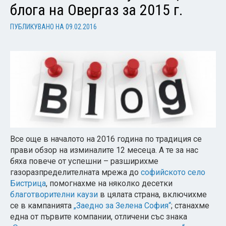
блога на Овергаз за 2015 г.
ПУБЛИКУВАНО НА
09.02.2016
Все още в началото на 2016 година по традиция се
прави обзор на изминалите 12 месеца. А те за нас
бяха повече от успешни – разширихме
газоразпределителната мрежа до
софийското село
Бистрица
, помогнахме на няколко десетки
благотворителни каузи
в цялата страна, включихме
се в кампанията
„Заедно за Зелена София“
; станахме
една от първите компании, отличени със знака