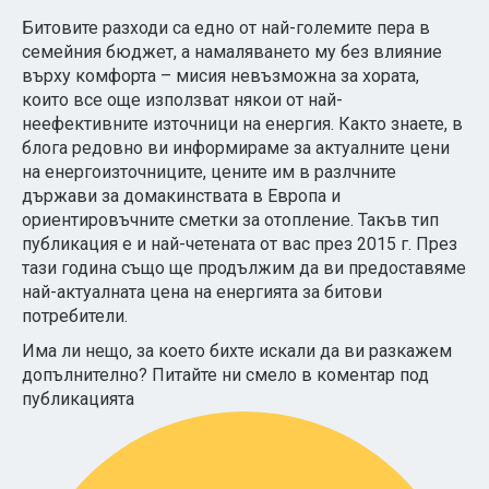
Битовите разходи са едно от най-големите пера в
семейния бюджет, а намаляването му без влияние
върху комфорта – мисия невъзможна за хората,
които все още използват някои от най-
неефективните източници на енергия. Както знаете, в
блога редовно ви информираме за актуалните цени
на енергоизточниците, цените им в разлчните
държави за домакинствата в Европа и
ориентировъчните сметки за отопление. Такъв тип
публикация е и най-четената от вас през 2015 г. През
тази година също ще продължим да ви предоставяме
най-актуалната цена на енергията за битови
потребители.
Има ли нещо, за което бихте искали да ви разкажем
допълнително? Питайте ни смело в коментар под
публикацията