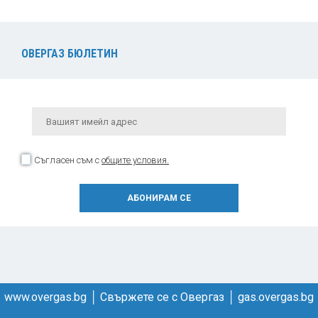
ОВЕРГАЗ БЮЛЕТИН
Съгласен съм с
общите условия.
www.overgas.bg
│
Свържете се с Овергаз
│
gas.overgas.bg