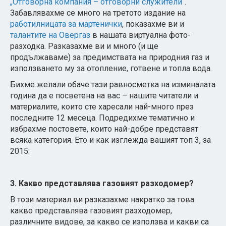
„Отговорна компания – отговорни служители“
.
Забавлявахме се много на третото издание на
работилницата за мартенички
, показахме ви и
талантите на Овергаз
в нашата виртуална фото-
разходка. Разказахме ви и много (и ще
продължаваме) за предимствата на природния газ и
използването му за отопление, готвене и топла вода.
Бихме желали обаче тази равносметка на изминалата
година да е посветена на вас – нашите читатели и
материалите, които сте харесали най-много през
последните 12 месеца. Подредихме тематично и
избрахме постовете, които най-добре представят
всяка категория. Ето и как изглежда вашият топ 3, за
2015:
3. Какво представлява газовият разходомер?
В този материал ви разказахме накратко за това
какво представлява газовият разходомер,
различните видове, за какво се използва и какви са