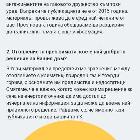
ангажиментите на газовото дружество към този
уред. Въпреки че публикацията не е от 2015 година,
материалът продължава да е сред най-четените от
вас. През новата година обещаваме да разширим
допълнително темата с още информация.
2. Отоплението през зимата: кое е най-доброто
решение за Вашия дом?
В този материал ви представихме сравнение между
отоплението с климатик, природен газ и твърди
горива, с основните им предимства и недостатъци.
Смятаме, че е важно, когато човек взима решение за
сяна на енергоизточника да има достъп до
изчерпателна информация, за да може да вземе най-
правилното решение. Радваме се, че именно тази
публикация е и във вашия топ 3