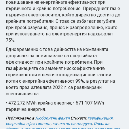
повишаване на енергийната ефективност при
първичното и крайно потребление. Природният газ е
първичен енергоносител, който директно достига до
крайните потребители. С това се избягват загубите
при преобразуване, пренос и разпределение, които
при използването на електроенергия надхвърлят
75%.
Едновременно с това дейността на компанията
допринася за повишаване на енергийната
ефективност при крайните потребители. При
газификацията се заменят нискоефективните
горивни котли и печки с кондензационни газови
котли с енергийна ефективност 99%, в резултат на
което през изтеклата 2022 г. са реализирани
спестявания на:
• 472 272 MWh крайна енергия;
• 671 107 MWh
първична енергия.
Публикувано в
Любопитни факти
Етикети:
газификация
,
енергийна ефективност
,
качество на въздуха
,
Овергаз
Мрежи
,
околна среда
,
ползи от природния газ
,
природен газ
,