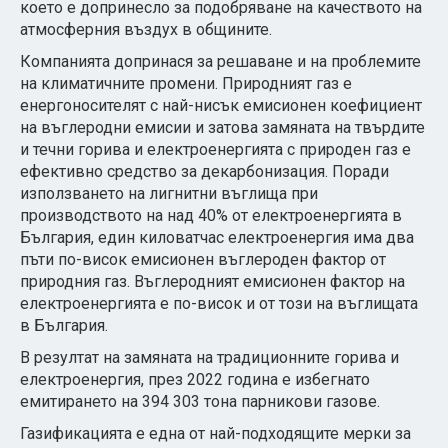
което е допринесло за подобряване на качеството на
атмосферния въздух в общините.
Компанията допринася за решаване и на проблемите
на климатичните промени. Природният газ е
енергоносителят с най-нисък емисионен коефициент
на въглеродни емисии и затова замяната на твърдите
и течни горива и електроенергията с природен газ е
ефективно средство за декарбонизация. Поради
използването на лигнитни въглища при
производството на над 40% от електроенергията в
България, един киловатчас електроенергия има два
пъти по-висок емисионен въглероден фактор от
природния газ. Въглеродният емисионен фактор на
електроенергията е по-висок и от този на въглищата
в България.
В резултат на замяната на традиционните горива и
електроенергия, през 2022 година е избегнато
емитирането на 394 303 тона парникови газове.
Газификацията е една от най-подходящите мерки за