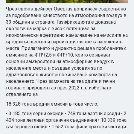
Чрез своята дейност Овергаз допринася съществено
за подобряване качеството на атмосферния въздух в
33 общини в страната. Газификацията е доказана
екологична мярка с висок потенциал за
икономически ефективно намаляване на емисиите на
вредни вещества и парникови газове в населените
места. Прилагането й директно решава проблемите с
емисиите на ФПЧ2,5 и ФПЧ10, които се явяват
основни замърсители на атмосферния въздух в
населените места, и създава условия за по-
здравословен живот и повишаване комфорта на
населението.
Чрез замяната на твърдите и течни
горива с природен газ през 2022 г. е избегнато
отделянето на
18 328 тона вредни емисии в това число:
• 3 185 тона серни оксиди
• 748 тона азотни оксиди
• 2
404 тона летливи органични съединения
• 10 339 тона
въглероден оксид
• 1 652 тона фини прахови частици