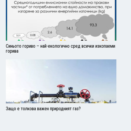
Синьото гориво – най-екологично сред всички изкопаеми
горива
Защо е толкова важен природният газ?