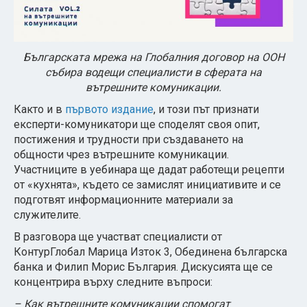
Българската мрежа на Глобалния договор на ООН
събира водещи специалисти в сферата на
вътрешните комуникации.
Както и в
първото издание
, и този път признати
експерти-комуникатори ще споделят своя опит,
постижения и трудности при създаването на
общности чрез вътрешните комуникации.
Участниците в уебинара ще дадат работещи рецепти
от «кухнята», където се замислят инициативите и се
подготвят информационните материали за
служителите.
В разговора ще участват специалисти от
КонтурГлобал Марица Изток 3, Обединена българска
банка и Филип Морис България. Дискусията ще се
концентрира върху следните въпроси:
– Как вътрешните комуникации спомогат