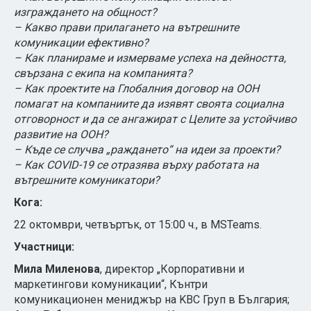
изграждането на общност?
– Kакво прави прилагането на вътрешните
комуникации ефективно?
– Как планираме и измерваме успеха на дейността,
свързана с екипа на компанията?
– Как проектите на Глобалния договор на ООН
помагат на компаниите да изявят своята социална
отговорност и да се ангажират с Целите за устойчиво
развитие на ООН?
– Къде се случва „раждането“ на идеи за проекти?
– Как COVID-19 се отразява върху работата на
вътрешните комуникатори?
Кога:
22 октомври, четвъртък, от 15:00 ч., в MSTeams.
Участници:
Мила Миленова
, директор „Корпоративни и
маркетингови комуникации“, Кънтри
комуникационен мениджър на KBC Груп в България;