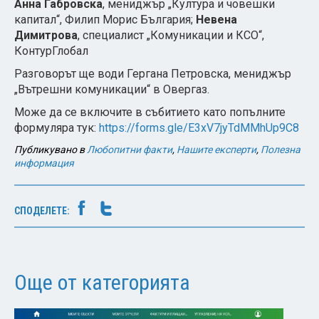
Анна Габровска
, мениджър „Култура и човешки
капитал“, Филип Морис България;
Невена
Димитрова
, специалист „Комуникации и КСО“,
КонтурГлобал
Разговорът ще води Гергана Петровска, мениджър
„Вътрешни комуникации“ в Овергаз.
Може да се включите в събитието като попълните
формуляра тук:
https://forms.gle/E3xV7jyTdMMhUp9C8
Публикувано в
Любопитни факти
,
Нашите експерти
,
Полезна
информация
СПОДЕЛЕТЕ:
Още от категорията