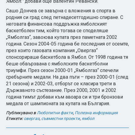
Ямбол.“
добави още Валентин Ревански.
Сашо Дончев се завърна с вложения в спорта в
родния си град след петнадесетгодишно спиране. С
неговата финансова поддръжка ямболският
баскетболен тим, който тогава се споделяше
„Ямболгаз“, завоюва купата през паметната 2002
година. Сезон 2004-05 година бе последния от осемте,
през които газовата компания „Овергаз“
спонсорираше баскетбола в Ямбол. От 1998 година тя
беше обвързвана с ямболските баскетболни
триумфи. През сезон 2000-01 „Ямболгаз“ спечели
сребърните медали. На два пъти – през 2000-01 (след
21 сезона) и 2002-03, отборът се класира трети в
Държавното състезание. През 2000, 2001 и 2002
година тимът добави към авоара си и три бронзови
медала от шампионата за купата на България.
Публикувано в
Любопитни факти
,
Полезна информация
Етикети:
овергаз
,
съвместни проекти
,
ямбол