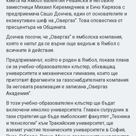
кмета на Ямбол Валентин Ревански и неговите
заместници Михаил Керемидчиев и Енчо Керязов с
предприемача Сашо Дончев, един от основателите и
екзекутивен шеф на „Овергаз“. Това оповестиха от
пресцентъра на Общината.
Дончев посочи, че „Овергаз“ е ямболска компания,
която е напът да се върне още веднъж в Ямбол с
всичките ѝ действия.
Предприемачът, който е роден в Ямбол, показа плана
си за учебно-образователен клъстер, обхващащ
университети и механически гимназии, които ще
приготвят фрагменти за газоснабдителната компания.
За неговата реализация е записана „Овергаз
Академия“.
В този учебно-образователен клъстер ще бъдат
включени няколко университета. Главен сътрудник в
тази стратегия ще бъде ямболският факултет „Техника
и технологии“ към Тракийския университет, ще
вземат участие техническите университети в София,