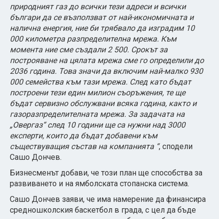
природният газ до всички тези адреси и всички
българи да се възползват от най-икономичната и
налична енергия, ние би трябвало да изградим 10
000 километра разпределителна мрежа. Към
момента ние сме създали 2 500. Срокът за
построяване на цялата мрежа сме го определили до
2036 година. Това значи да включим най-малко 930
000 семейства към тази мрежа. След като бъдат
построени тези един милион съоръжения, те ще
бъдат сервизно обслужвани всяка година, както и
газоразпределителната мрежа. За задачата на
„Овергаз“ след 10 години ще са нужни над 3000
експерти, които да бъдат добавени към
съществуващия състав на компанията “
, сподели
Сашо Дончев.
Бизнесменът добави, че този план ще способства за
развиването и на ямболската стопанска система.
Сашо Дончев заяви, че има намерение да финансира
средношколския баскетбол в града, с цел да бъде