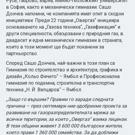
Русе, Габрово, Варна, Минно-геоложкият университет
в София, както и механически гимназии. Сашо
Дончев напомни, че компанията имат опит в сходни
инициативи. Преди 22 години „Овергаз“ инициира
основаването на „Газова техника“, „Газификация“ и
други специалности, обвързвани с природния газ, в
двадесет и една механически гимназии в страната,
които в този момент ще бъдат поканени за
партньорство.
Според Сашо Дончев, най-важни в този план са
Гимназия по строителство и архитектура, графика и
дизайн „Кольо Фичето“ – Ямбол и Професионална
гимназия по подемна, строителна и транспортна
техника „Н. Й. Вапцаров“ – Ямбол.
„Защо го вършим? Правим го заради следната
причина – през септември ние одобрихме проекта за
развиване на газоразпределителната мрежа за
всички територии, за които „Овергаз“ взима лицензи.
В тези общини живеят 3 600 000 български жители,
което прави 1 360 000 семейства. За да доближи