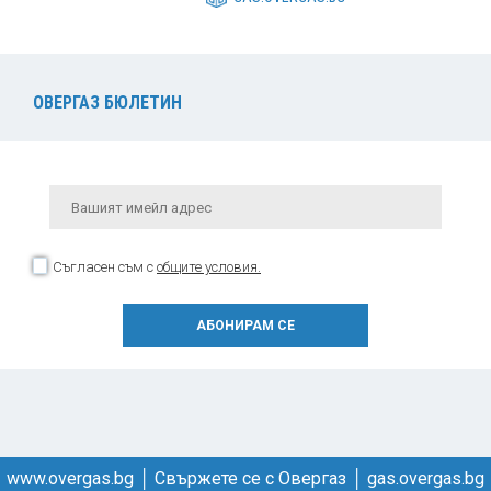
ОВЕРГАЗ БЮЛЕТИН
Съгласен съм с
общите условия.
www.overgas.bg
│
Свържете се с Овергаз
│
gas.overgas.bg