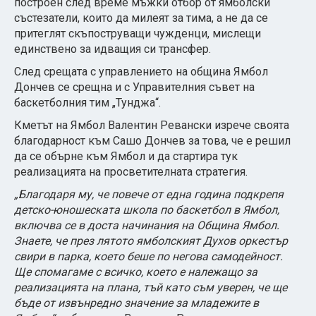
построен след време мъжки отбор от ямболски
състезатели, които да милеят за тима, а не да се
притеглят скъпоструващи чужденци, мислещи
единствено за идващия си трансфер.
След срещата с управлението на община Ямбол
Дончев се срещна и с Управителния съвет на
баскетболния тим „Тунджа“.
Кметът на Ямбол Валентин Ревански изрече своята
благодарност към Сашо Дончев за това, че е решил
да се обърне към Ямбол и да стартира тук
реализацията на просветителната стратегия.
„Благодаря му, че повече от една година подкрепя
детско-юношеската школа по баскетбол в Ямбол,
включва се в доста начинания на Община Ямбол.
Знаете, че през лятото ямболският Духов оркестър
свири в парка, което беше по негова самодейност.
Ще спомагаме с всичко, което е належащо за
реализацията на плана, тъй като съм уверен, че ще
бъде от извънредно значение за младежите в