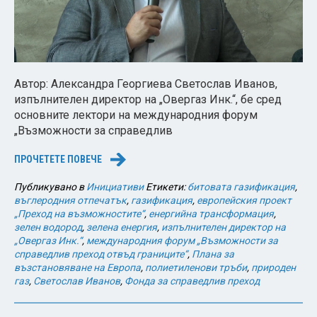
Автор: Александра Георгиева Светослав Иванов,
изпълнителен директор на „Овергаз Инк.“, бе сред
основните лектори на международния форум
„Възможности за справедлив
ПРОЧЕТЕТЕ ПОВЕЧЕ
→
Публикувано в
Инициативи
Етикети:
битовата газификация
,
въглеродния отпечатък
,
газификация
,
европейския проект
„Преход на възможностите“
,
енергийна трансформация
,
зелен водород
,
зелена енергия
,
изпълнителен директор на
„Овергаз Инк.“
,
международния форум „Възможности за
справедлив преход отвъд границите“
,
Плана за
възстановяване на Европа
,
полиетиленови тръби
,
природен
газ
,
Светослав Иванов
,
Фонда за справедлив преход