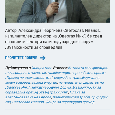
Автор: Александра Георгиева Светослав Иванов,
изпълнителен директор на „Овергаз Инк.“, бе сред
основните лектори на международния форум
„Възможности за справедлив
ПРОЧЕТЕТЕ ПОВЕЧЕ
→
Публикувано в
Инициативи
Етикети:
битовата газификация
,
въглеродния отпечатък
,
газификация
,
европейския проект
„Преход на възможностите“
,
енергийна трансформация
,
зелен водород
,
зелена енергия
,
изпълнителен директор на
„Овергаз Инк.“
,
международния форум „Възможности за
справедлив преход отвъд границите“
,
Плана за
възстановяване на Европа
,
полиетиленови тръби
,
природен
газ
,
Светослав Иванов
,
Фонда за справедлив преход