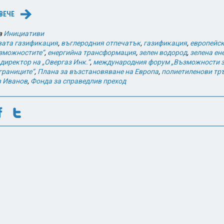
ВЕЧЕ
→
в
Инициативи
вата газификация
,
въглеродния отпечатък
,
газификация
,
европейск
ъзможностите“
,
енергийна трансформация
,
зелен водород
,
зелена ен
директор на „Овергаз Инк.“
,
международния форум „Възможности з
границите“
,
Плана за възстановяване на Европа
,
полиетиленови тр
в Иванов
,
Фонда за справедлив преход