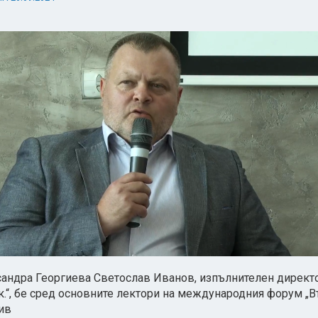
сандра Георгиева Светослав Иванов, изпълнителен директ
к.“, бе сред основните лектори на международния форум 
ив