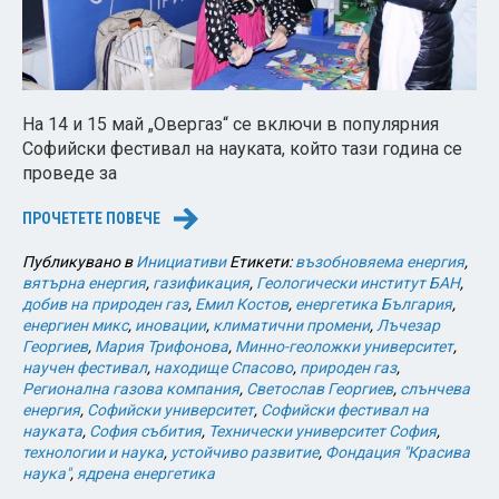
На 14 и 15 май „Овергаз“ се включи в популярния
Софийски фестивал на науката, който тази година се
проведе за
ПРОЧЕТЕТЕ ПОВЕЧЕ
→
Публикувано в
Инициативи
Етикети:
възобновяема енергия
,
вятърна енергия
,
газификация
,
Геологически институт БАН
,
добив на природен газ
,
Емил Костов
,
енергетика България
,
енергиен микс
,
иновации
,
климатични промени
,
Лъчезар
Георгиев
,
Мария Трифонова
,
Минно-геоложки университет
,
научен фестивал
,
находище Спасово
,
природен газ
,
Регионална газова компания
,
Светослав Георгиев
,
слънчева
енергия
,
Софийски университет
,
Софийски фестивал на
науката
,
София събития
,
Технически университет София
,
технологии и наука
,
устойчиво развитие
,
Фондация "Красива
наука"
,
ядрена енергетика