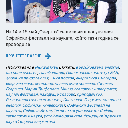
На 14 и 15 май „Овергаз“ се включи в популярния
Софийски фестивал на науката, който тази година се
проведе за
ПРОЧЕТЕТЕ ПОВЕЧЕ
→
Публикувано в
Инициативи
Етикети:
възобновяема енергия
,
вятърна енергия
,
газификация
,
Геологически институт БАН
,
добив на природен газ
,
Емил Костов
,
енергетика България
,
енергиен микс
,
иновации
,
климатични промени
,
Лъчезар
Георгиев
,
Мария Трифонова
,
Минно-геоложки университет
,
научен фестивал
,
находище Спасово
,
природен газ
,
Регионална газова компания
,
Светослав Георгиев
,
слънчева
енергия
,
Софийски университет
,
Софийски фестивал на
науката
,
София събития
,
Технически университет София
,
технологии и наука
,
устойчиво развитие
,
Фондация "Красива
наука"
,
ядрена енергетика