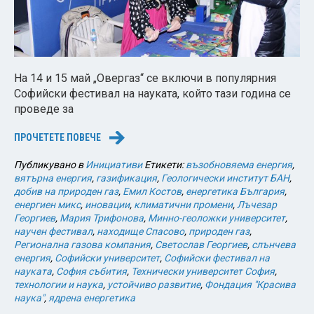
На 14 и 15 май „Овергаз“ се включи в популярния
Софийски фестивал на науката, който тази година се
проведе за
ПРОЧЕТЕТЕ ПОВЕЧЕ
→
Публикувано в
Инициативи
Етикети:
възобновяема енергия
,
вятърна енергия
,
газификация
,
Геологически институт БАН
,
добив на природен газ
,
Емил Костов
,
енергетика България
,
енергиен микс
,
иновации
,
климатични промени
,
Лъчезар
Георгиев
,
Мария Трифонова
,
Минно-геоложки университет
,
научен фестивал
,
находище Спасово
,
природен газ
,
Регионална газова компания
,
Светослав Георгиев
,
слънчева
енергия
,
Софийски университет
,
Софийски фестивал на
науката
,
София събития
,
Технически университет София
,
технологии и наука
,
устойчиво развитие
,
Фондация "Красива
наука"
,
ядрена енергетика