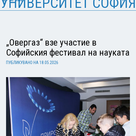
УНИВЕРСИТЕТ СОФИЯ
„Овергаз“ взе участие в
Софийския фестивал на науката
ПУБЛИКУВАНО НА
18.05.2026