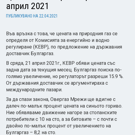
април 2021
ПУБЛИКУВАНО НА
22.04.2021
Във връзка с това, че цената на природния газ се
определя от Комисията за енергийно и водно
регулиране (КЕВР), по предложение на държавния
доставчик Булгаргаз.
В сряда, 21 април 2021г., КЕВР обяви цената със
задна дата за текущия месец. Булгаргаз поиска по-
голямо увеличение, но регулаторът разреши 15.9 %.
От държавния доставчик се аргументираха с
международните пазари.
За да спази закона, Овергаз Мрежи ще вдигне с
далеч по-малък процент цената на синьото гориво.
Ние обявяваме движение нагоре за стопанските
потребители с 10 на сто, а за битовите – с почти с
двойно по-малък процент от увеличението на
Булгаргаз – 8,2 на сто.