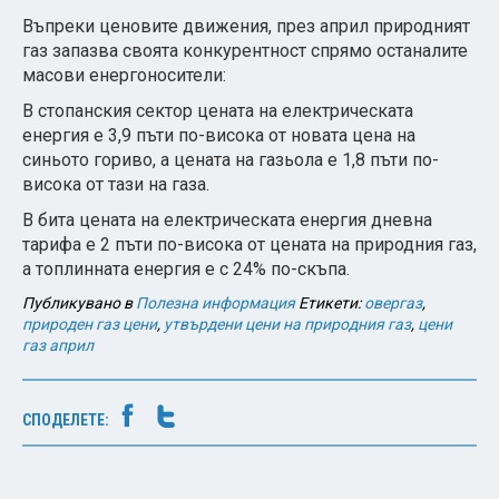
Въпреки ценовите движения, през април природният
газ запазва своята конкурентност спрямо останалите
масови енергоносители:
В стопанския сектор цената на електрическата
енергия е 3,9 пъти по-висока от новата цена на
синьото гориво, а цената на газьола е 1,8 пъти по-
висока от тази на газа.
В бита цената на електрическата енергия дневна
тарифа е 2 пъти по-висока от цената на природния газ,
а топлинната енергия е с 24% по-скъпа.
Публикувано в
Полезна информация
Етикети:
овергаз
,
природен газ цени
,
утвърдени цени на природния газ
,
цени
газ април
СПОДЕЛЕТЕ: