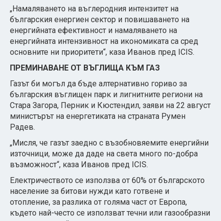
„Намаляването на въглеродния интензитет на
българския енергиен сектор и повишаването на
енергийната ефективност и намаляването на
енергийната интензивност на икономиката са сред
основните ни приоритети“, каза Иванов пред ICIS.
ПРЕМИНАВАНЕ ОТ ВЪГЛИЩА КЪМ ГАЗ
Газът би могъл да бъде алтернативно гориво за
българския въглищен парк и лигнитните региони на
Стара Загора, Перник и Кюстендил, заяви на 22 август
министърът на енергетиката на страната Румен
Радев.
„Мисля, че газът заедно с възобновяемите енергийни
източници, може да даде на света много по-добра
възможност“, каза Иванов пред ICIS.
Електричеството се използва от 60% от българското
население за битови нужди като готвене и
отопление, за разлика от голяма част от Европа,
където най-често се използват течни или газообразни