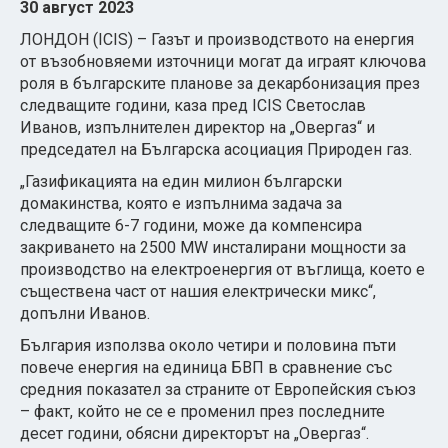
30 август 2023
ЛОНДОН (ICIS) – Газът и производството на енергия
от възобновяеми източници могат да играят ключова
роля в българските планове за декарбонизация през
следващите години, каза пред ICIS Светослав
Иванов, изпълнителен директор на „Овергаз“ и
председател на Българска асоциация Природен газ.
„Газификацията на един милион български
домакинства, която е изпълнима задача за
следващите 6-7 години, може да компенсира
закриването на 2500 MW инсталирани мощности за
производство на електроенергия от въглища, което е
съществена част от нашия електрически микс“,
допълни Иванов.
България използва около четири и половина пъти
повече енергия на единица БВП в сравнение със
средния показател за страните от Европейския съюз
– факт, който не се е променил през последните
десет години, обясни директорът на „Овергаз“.