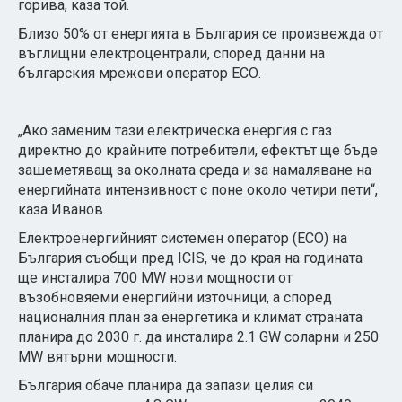
горива, каза той.
Близо 50% от енергията в България се произвежда от
въглищни електроцентрали, според данни на
българския мрежови оператор ЕСО.
„Ако заменим тази електрическа енергия с газ
директно до крайните потребители, ефектът ще бъде
зашеметяващ за околната среда и за намаляване на
енергийната интензивност с поне около четири пети“,
каза Иванов.
Електроенергийният системен оператор (ЕСО) на
България съобщи пред ICIS, че до края на годината
ще инсталира 700 MW нови мощности от
възобновяеми енергийни източници, а според
националния план за енергетика и климат страната
планира до 2030 г. да инсталира 2.1 GW соларни и 250
MW вятърни мощности.
България обаче планира да запази целия си