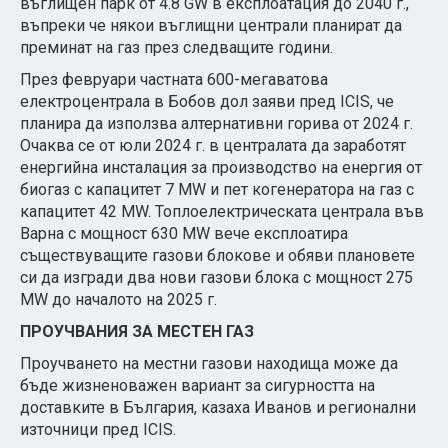
въглищен парк от 4.8 GW в експлоатация до 2040 г.,
въпреки че някои въглищни централи планират да
преминат на газ през следващите години.
През февруари частната 600-мегаватова
електроцентрала в Бобов дол заяви пред ICIS, че
планира да използва алтернативни горива от 2024 г.
Очаква се от юли 2024 г. в централата да заработят
енергийна инсталация за производство на енергия от
биогаз с капацитет 7 MW и пет когенератора на газ с
капацитет 42 MW. Топлоелектрическата централа във
Варна с мощност 630 MW вече експлоатира
съществуващите газови блокове и обяви плановете
си да изгради два нови газови блока с мощност 275
MW до началото на 2025 г.
ПРОУЧВАНИЯ ЗА МЕСТЕН ГАЗ
Проучването на местни газови находища може да
бъде жизненоважен вариант за сигурността на
доставките в България, казаха Иванов и регионални
източници пред ICIS.