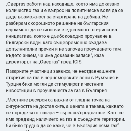
„Овергаз работи над находище, което има доказано
количество газ и е въпрос на политическа воля да се
даде възможност за стартиране на добива. Не
разбирам скорошното решение на българския
парламент да се включи в една много по-рискова
инициатива, която е дълбоководно проучване в
български води, като същевременно създава
допълнителни пречки и не започва проучването там,
където знаем, че има доказани запаси”, каза
директорът на „Овергаз“ пред ICIS.
Пазарните участници заявиха, че неотдавнашните
открития на газ в черноморските зони в Румъния и
Турция биха могли да стимулират и частните
инвестиции в проучванията за газ в България.
„Местните ресурси са важни от гледна точка на
сигурността на доставките, а цената е такава, каквато
се определя от пазара – търсене/предлагане. Като се
има предвид наличието на газ в съседните територии,
би било трудно да се каже, че в България няма газ“,